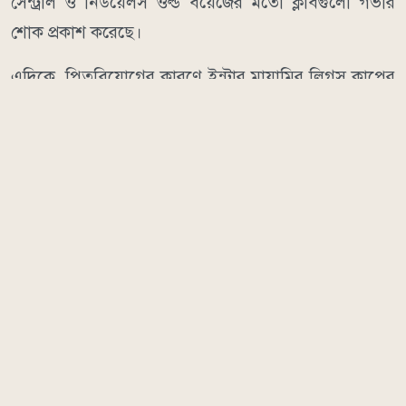
সেন্ট্রাল ও নিউয়েলস ওল্ড বয়েজের মতো ক্লাবগুলো গভীর
শোক প্রকাশ করেছে।
এদিকে, পিতৃবিয়োগের কারণে ইন্টার মায়ামির লিগস কাপের
ম্যাচ থেকে মেসিকে অব্যাহতি দেওয়া হয়েছে। রোববার
মন্টেরির বিপক্ষে ম্যাচে মাঠে নামেনি মায়ামি অধিনায়ক। তবে
ম্যাচ শুরুর আগে হোর্হে মেসির স্মরণে এক মিনিট নীরবতা
পালন করা হয়। গ্যালারিতে সমর্থকেরা ‘ফোর্সা লিও’ (শক্ত
থাকো লিও) লেখা প্ল্যাকার্ড নিয়ে তাদের প্রিয় ফুটবলারের প্রতি
ভালোবাসা ও সমবেদনা প্রকাশ করেন।
ম্যাচে মায়ামির হয়ে রদ্রিগো ডি পল গোল করার পর এক
আবেগঘন মুহূর্ত তৈরি হয়। বক্সের বাইরে থেকে গোল করার
পর তিনি নিজের জার্সি খুলে ভেতরে পরা মেসির ১০ নম্বর
জার্সিটি প্রদর্শন করেন এবং গোলটি তার বন্ধু ও অধিনায়ককে