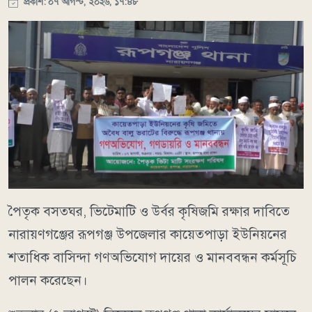
প্রকাশ: ০৭ আগস্ট, ২০২৬, ১৭:৪৮
পৈতৃক বসতঘর, ভিটেমাটি ও উর্বর কৃষিজমি রক্ষার দাবিতে
নারায়ণগঞ্জের রূপগঞ্জ উপজেলার কায়েতপাড়া ইউনিয়নের
শতাধিক বাসিন্দা গণঅভিযোগ দায়ের ও মানববন্ধন কর্মসূচি
পালন করেছেন।