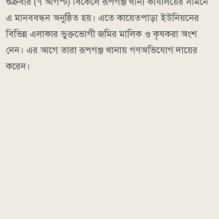
শুক্রবার (৭ আগস্ট) বিকেলে রূপগঞ্জ থানা কার্যালয়ের সামনে
এ মানববন্ধন অনুষ্ঠিত হয়। এতে কায়েতপাড়া ইউনিয়নের
বিভিন্ন এলাকার ভুক্তভোগী জমির মালিক ও কৃষকরা অংশ
নেন। এর আগে তারা রূপগঞ্জ থানায় গণঅভিযোগ দায়ের
করেন।