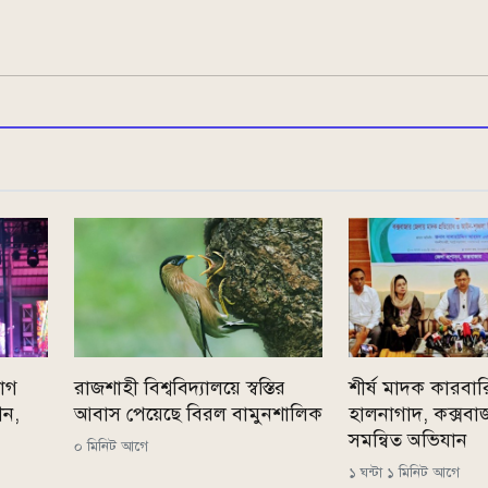
যাগ
রাজশাহী বিশ্ববিদ্যালয়ে স্বস্তির
শীর্ষ মাদক কারবা
ীন,
আবাস পেয়েছে বিরল বামুনশালিক
হালনাগাদ, কক্সবা
সমন্বিত অভিযান
০ মিনিট আগে
১ ঘন্টা ১ মিনিট আগে