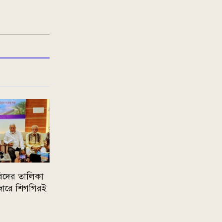
রিদের তালিকা
জারে শিগগিরই