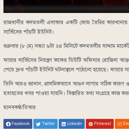
রাজধানীর কদমতলী এলাকার একটি ফোম তৈরির কারখানায় (মি
সার্ভিসের পাঁচটি ইউনিট।
শুক্রবার (৮ মে) সন্ধ্যা ৬টা ২৪ মিনিটে কদমতলীর সাদ্দাম মা
ফায়ার সার্ভিসের নিয়ন্ত্রণ কক্ষের ডিউটি অফিসার রোজিনা আ
পেয়ে দ্রুত পাঁচটি ইউনিট ঘটনাস্থলে পাঠানো হয়েছে। ফায়ার সা
তিনি আরও জানান, প্রাথমিকভাবে আগুন লাগার সঠিক কারণ ও ক
হতাহতের খবর পাওয়া যায়নি। বিস্তারিত তথ্য সংগ্রহে কাজ করছে
মানবকণ্ঠ/ডিআর
Facebook
Twitter
Linkedin
Pinterest
Em