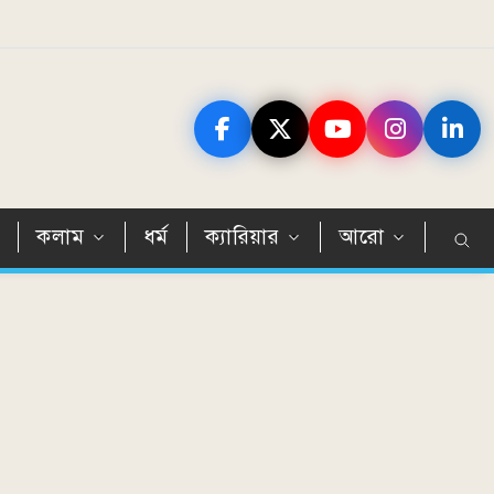
ন
কলাম
ধর্ম
ক্যারিয়ার
আরো