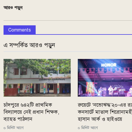
আরও পড়ুন
Comments
এ সম্পর্কিত আরও পড়ুন
চাঁদপুরে ৬৪২টি প্রাথমিক
রুয়েটে ‘নভোঋদ্ধ’২০-এর র‍্
বিদ্যালয়ে নেই প্রধান শিক্ষক,
কনসার্টে মাতাল শিরোনামহ
ব্যাহত পাঠদান
হাসান আর্ক ও হাইওয়ে
০ মিনিট আগে
০ মিনিট আগে