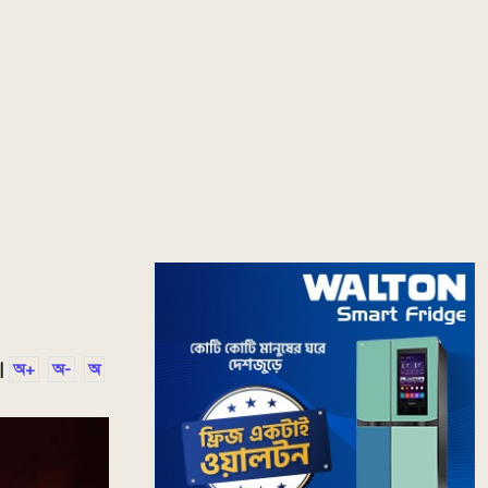
|
অ+
অ-
অ