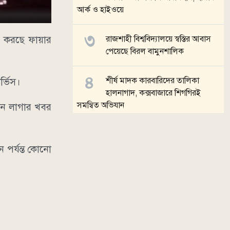
আর্ক ও হাইওয়ে
জ করছে ফায়ার
রাজশাহী বিশ্ববিদ্যালয়ে স্বস্তির আবাস
পেয়েছে বিরল বামুনশালিক
শীর্ষ মাদক কারবারিদের তালিকা
র্ভিস।
হালনাগাদ, কক্সবাজারে শিগগিরই
সমন্বিত অভিযান
গুন লাগার খবর
ঢাকা-ময়মনসিংহ রুটে ৮ ঘণ্টা পর ট্রেন
চলাচল স্বাভাবিক
 পর্যন্ত কোনো
সব খবর