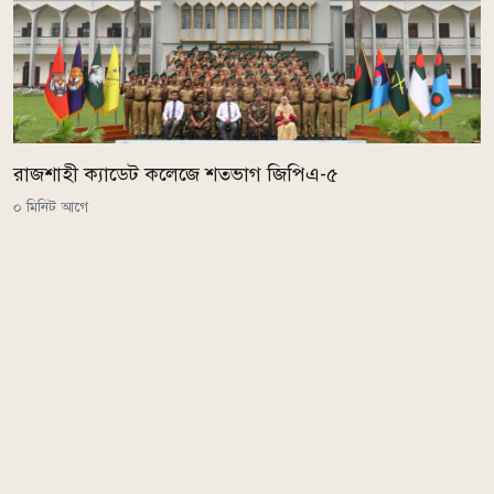
রাজশাহী ক্যাডেট কলেজে শতভাগ জিপিএ-৫
০ মিনিট আগে