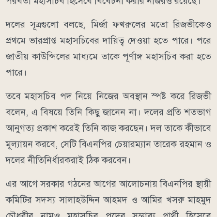
পরবর্তী মহাসচিব হিসেবে বিবেচনা করার নজিরও রয়েছে।
দলের সূত্রগুলো বলছে, মির্জা ফখরুলের মতো রিজভীকেও
প্রথমে ভারপ্রাপ্ত মহাসচিবের দায়িত্ব দেওয়া হতে পারে। পরে
জাতীয় কাউন্সিলের মাধ্যমে তাকে পূর্ণাঙ্গ মহাসচিব করা হতে
পারে।
তবে মহাসচিব পদ নিয়ে নিজের অবস্থান স্পষ্ট করে রিজভী
বলেন, এ বিষয়ে তিনি কিছু জানেন না। দলের প্রতি শতভাগ
আনুগত্য প্রকাশ করেই তিনি কাজ করছেন। দল তাকে কীভাবে
মূল্যায়ন করবে, সেটি বিএনপির চেয়ারম্যান তারেক রহমান ও
দলের নীতিনির্ধারকরাই ঠিক করবেন।
এর আগে সরকার গঠনের আগের আলোচনায় বিএনপির স্থায়ী
কমিটির সদস্য সালাহউদ্দিন আহমদ ও আমির খসরু মাহমুদ
চৌধুরীর নামও মহাসচিব পদের সম্ভাব্য প্রার্থী হিসেবে