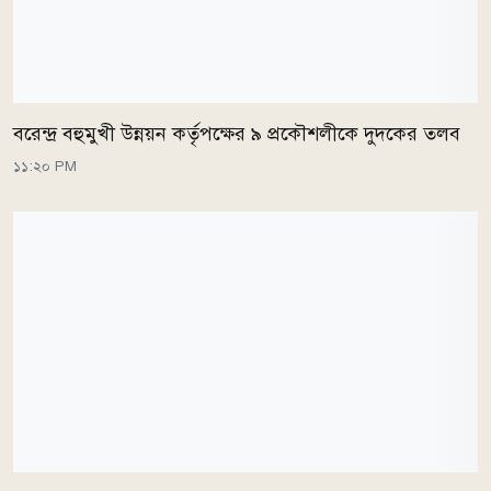
বরেন্দ্র বহুমুখী উন্নয়ন কর্তৃপক্ষের ৯ প্রকৌশলীকে দুদকের তলব
১১:২০ PM