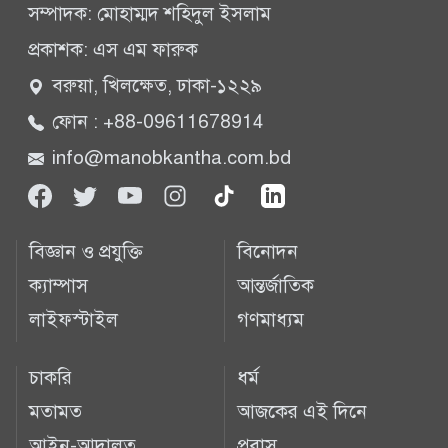
সম্পাদক: মোহাম্মদ শহিদুল ইসলাম
প্রকাশক: এস এম ফারুক
বরুয়া, খিলক্ষেত, ঢাকা-১২২৯
ফোন : +88-09611678914
info@manobkantha.com.bd
বিজ্ঞান ও প্রযুক্তি
বিনোদন
ক্যাম্পাস
আন্তর্জাতিক
লাইফস্টাইল
গণমাধ্যম
চাকরি
ধর্ম
মতামত
আজকের এই দিনে
আইন-আদালত
প্রবাস