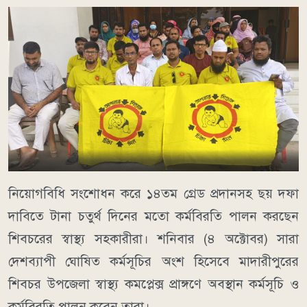
নিয়োগবিধি সংশোধন করে ১৪তম গ্রেড প্রদানসহ ছয় দফা
দাবিতে টানা চতুর্থ দিনের মতো কর্মবিরতি পালন করছেন
শিবচরের স্বাস্থ্য সহকারীরা। শনিবার (৪ অক্টোবর) সারা
দেশব্যাপী ঘোষিত কর্মসূচির অংশ হিসেবে মাদারীপুরের
শিবচর উপজেলা স্বাস্থ্য কমপ্লেক্স প্রাঙ্গণে অবস্থান কর্মসূচি ও
কর্মবিরতি পালন করেন তারা।