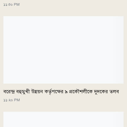
১১:৫০ PM
বরেন্দ্র বহুমুখী উন্নয়ন কর্তৃপক্ষের ৯ প্রকৌশলীকে দুদকের তলব
১১:২০ PM