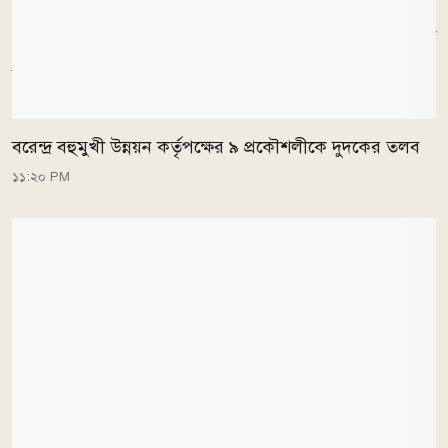
পারলে বাংলাদেশ সরাসরি বিশ্বকাপের মূলপর্বে জায়গা করে
নেবে। অন্যদিকে ওয়েস্ট ইন্ডিজকে বাংলাদেশকে টপকে শীর্ষ
নয় দলের মধ্যে ঢুকতে হবে।
বরেন্দ্র বহুমুখী উন্নয়ন কর্তৃপক্ষের ৯ প্রকৌশলীকে দুদকের তলব
১১:২০ PM