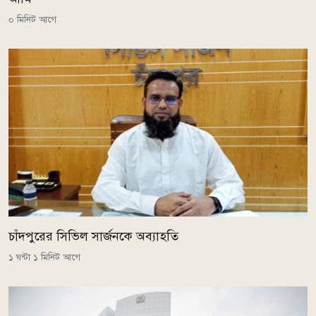
০ মিনিট আগে
চাঁদপুরের সিভিল সার্জনকে অব্যাহতি
১ ঘন্টা ১ মিনিট আগে