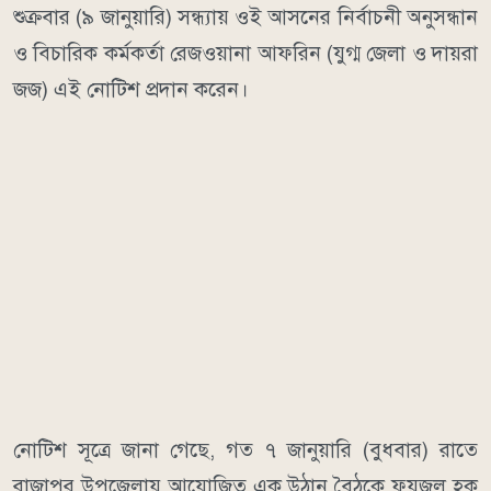
শুক্রবার (৯ জানুয়ারি) সন্ধ্যায় ওই আসনের নির্বাচনী অনুসন্ধান
ও বিচারিক কর্মকর্তা রেজওয়ানা আফরিন (যুগ্ম জেলা ও দায়রা
জজ) এই নোটিশ প্রদান করেন।
নোটিশ সূত্রে জানা গেছে, গত ৭ জানুয়ারি (বুধবার) রাতে
রাজাপুর উপজেলায় আয়োজিত এক উঠান বৈঠকে ফয়জুল হক