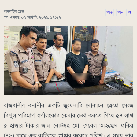
অনলাইন ডেস্ক
অ+
অ-
অ
প্রকাশ: ০৭ আগস্ট, ২০২৬, ১২:২২
রাজধানীর বনানীর একটি জুয়েলারি দোকানে ক্রেতা সেজে
বিপুল পরিমাণ স্বর্ণালংকার কেনার চেষ্টা করতে গিয়ে ৫৭ লাখ
৫ হাজার টাকার জাল নোটসহ মো. রুবেল আহম্মেদ ফকির
(৪৬) নামে এক ব্যক্তিকে গ্রেপ্তার করেছে পুলিশ। এ সময় তার