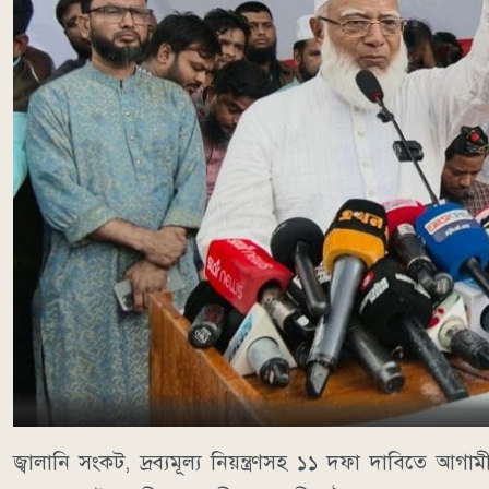
জ্বালানি সংকট, দ্রব্যমূল্য নিয়ন্ত্রণসহ ১১ দফা দাবিতে আগা