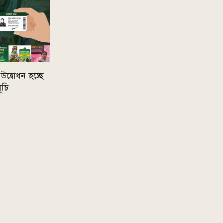
দ্বোধন হচ্ছে
ূচি