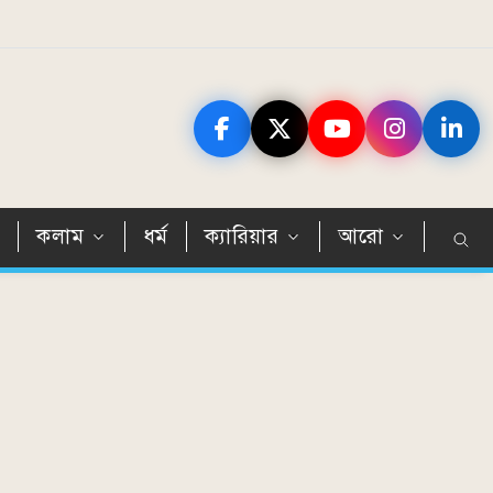
ন
কলাম
ধর্ম
ক্যারিয়ার
আরো