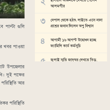
ইলিয়াস কাঞ্চনকে দেখতে গেলেন
আলমগীর
নেপাল থেকে হঠাৎ লাইভে এসে নানা
 পাল্টা গুলি
প্রশ্নের জবাব দিলেন অপু বিশ্বাস
আগামী ১৬ আগস্ট উদ্বোধন হচ্ছে
ফ্যামিলি কার্ড কর্মসূচি
তের খবর পাওয়া
জুলাই স্মৃতি জাদুঘর দেখতে ভিড়,
টিকিট মিলবে যেভাবে
ইনঘাট উপজেলার
ি। দুই পক্ষের
সব খবর
 পরিস্থিতি আর
কর পরিস্থিতি