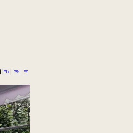
|
অ+
অ-
অ