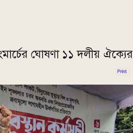
 লংমার্চের ঘোষণা ১১ দলীয় ঐক্যের
Print