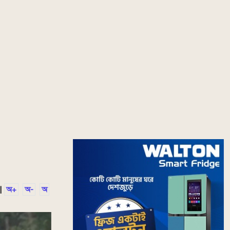
|
অ+
অ-
অ