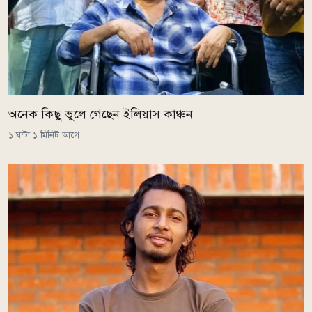
অনেক কিছু ভুলে গেছেন ইলিয়াস কাঞ্চন
১ ঘন্টা ১ মিনিট আগে