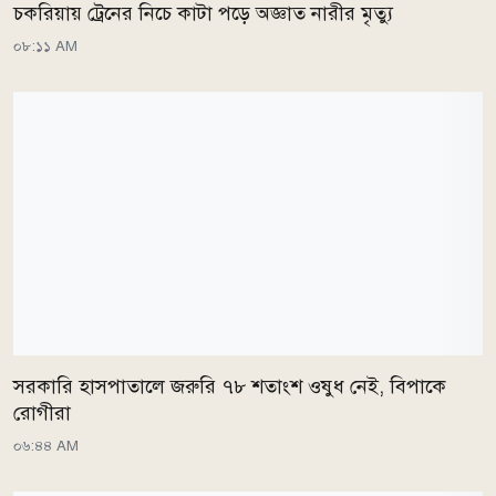
চকরিয়ায় ট্রেনের নিচে কাটা পড়ে অজ্ঞাত নারীর মৃত্যু
০৮:১১ AM
সরকারি হাসপাতালে জরুরি ৭৮ শতাংশ ওষুধ নেই, বিপাকে
রোগীরা
০৬:৪৪ AM