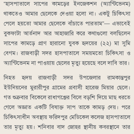
“হাসপাতালে সাপের কামড়ের ইনজেকশন (অ্যান্টিভেনম)
থাকতেও আমার ছেলেকে দেওয়া হলো না। একটু চিকিৎসা
পেলে হয়তো আমার ছেলেকে বাঁচাতে পারতাম”— এভাবেই
বুকফাটা আর্তনাদ আর আহাজারি করে কথাগুলো বলছিলেন
সাপের কামড়ে প্রাণ হারানো যুবক হৃদয়ের (২২) মা সুমি
বেগম। রাজবাড়ী সদর হাসপাতালে সময়মতো চিকিৎসা ও
অ্যান্টিভেনম না পাওয়ায় ছেলের মৃত্যু হয়েছে বলে দাবি তার।
নিহত হৃদয় রাজবাড়ী সদর উপজেলার রামকান্তপুর
ইউনিয়নের মুরারীপুর গ্রামের প্রবাসী হারেজ মিয়ার ছেলে।
গত শুক্রবার বিকেলে রাধাগঞ্জের বিলে বড়শি দিয়ে মাছ ধরতে
গেলে অজ্ঞাত একটি বিষাক্ত সাপ তাকে কামড় দেয়। পরে
চিকিৎসাধীন অবস্থায় ফরিদপুর মেডিকেল কলেজ হাসপাতালে
তার মৃত্যু হয়। শনিবার বাদ জোহর স্থানীয় কবরস্থানে তার