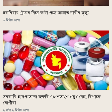
চকরিয়ায় ট্রেনের নিচে কাটা পড়ে অজ্ঞাত নারীর মৃত্যু
০ মিনিট আগে
সরকারি হাসপাতালে জরুরি ৭৮ শতাংশ ওষুধ নেই, বিপাকে
রোগীরা
২ ঘন্টা ২ মিনিট আগে