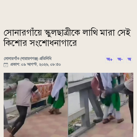
সোনারগাঁয়ে স্কুলছাত্রীকে লাথি মারা সেই
কিশোর সংশোধনাগারে
সোনারগাঁও (নারায়ণগঞ্জ) প্রতিনিধি
অ+
অ-
অ
প্রকাশ: ০৯ আগস্ট, ২০২৬, ০৮:৫০