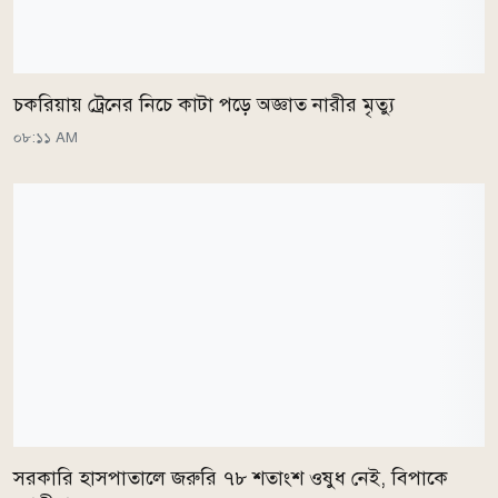
চকরিয়ায় ট্রেনের নিচে কাটা পড়ে অজ্ঞাত নারীর মৃত্যু
০৮:১১ AM
সরকারি হাসপাতালে জরুরি ৭৮ শতাংশ ওষুধ নেই, বিপাকে