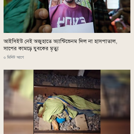
আইসিইউ নেই অজুহাতে অ্যান্টিভেনম দিল না হাসপাতাল,
সাপের কামড়ে যুবকের মৃত্যু
০ মিনিট আগে