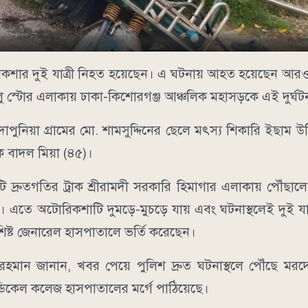
অটোরিকশার দুই যাত্রী নিহত হয়েছেন। এ ঘটনায় আহত হয়েছেন আর
লু স্টোর এলাকায় ঢাকা-কিশোরগঞ্জ আঞ্চলিক মহাসড়কে এই দুর্ঘট
য়া গ্রামের মো. শামসুদ্দিনের ছেলে মৎস্য শিকারি ইছাম উদ্
ষক বাদল মিয়া (৪৫)।
কটি দ্রুতগতির ট্রাক শ্রীরামদী সরকারি হিমাগার এলাকায় পৌঁছা
এতে অটোরিকশাটি দুমড়ে-মুচড়ে যায় এবং ঘটনাস্থলেই দুই যাত্র
িষ্ট জেনারেল হাসপাতালে ভর্তি করেছেন।
রহমান জানান, খবর পেয়ে পুলিশ দ্রুত ঘটনাস্থলে পৌঁছে মরদে
ডিকেল কলেজ হাসপাতালের মর্গে পাঠিয়েছে।