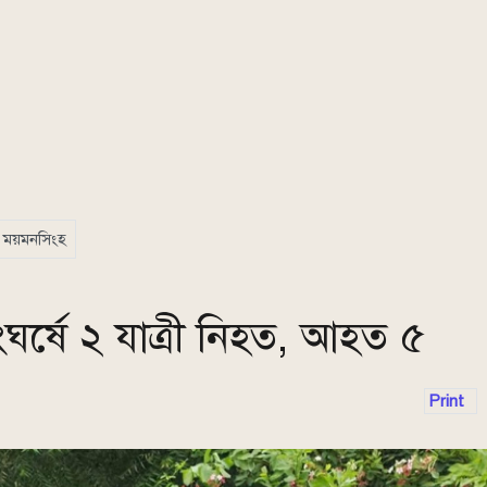
ময়মনসিংহ
ঘর্ষে ২ যাত্রী নিহত, আহত ৫
Print