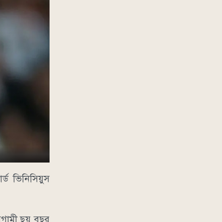
র্ড ভিনিসিয়ুস
আগামী ছয় বছর