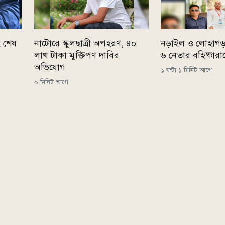
ই শেষ
নাটোরে স্কুলছাত্রী অপহরণ, ৪০
নড়াইল ও লোহাগড়
লাখ টাকা মুক্তিপণ দাবির
৬ নেতার বহিষ্কারাদ
অভিযোগ
১ ঘন্টা ১ মিনিট আগে
০ মিনিট আগে