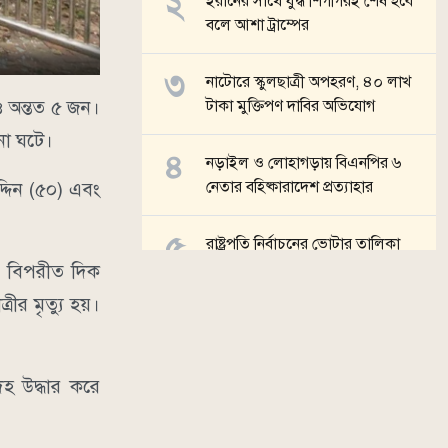
ইরানের সাথে যুদ্ধ শিগগিরই শেষ হবে
বলে আশা ট্রাম্পের
নাটোরে স্কুলছাত্রী অপহরণ, ৪০ লাখ
ও অন্তত ৫ জন।
টাকা মুক্তিপণ দাবির অভিযোগ
না ঘটে।
নড়াইল ও লোহাগড়ায় বিএনপির ৬
নেতার বহিষ্কারাদেশ প্রত্যাহার
দিন (৫০) এবং
রাষ্ট্রপতি নির্বাচনের ভোটার তালিকা
প্রকাশ
লে বিপরীত দিক
ীর মৃত্যু হয়।
সব খবর
হ উদ্ধার করে