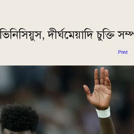
িসিয়ুস, দীর্ঘমেয়াদি চুক্তি সম্পন
Print