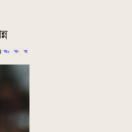
্ন
|
অ+
অ-
অ