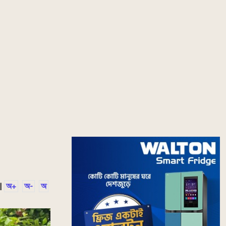
|
অ+
অ-
অ