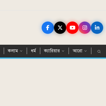
ন
কলাম
ধর্ম
ক্যারিয়ার
আরো