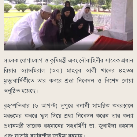
সাবেক যোগাযোগ ও কৃষিমন্ত্রী এবং নৌবাহিনীর সাবেক প্রধান
রিয়ার অ্যাডমিরাল (অব.) মাহবুব আলী খানের ৪২তম
মৃত্যুবার্ষিকীতে তার কবরে শ্রদ্ধা নিবেদন ও বিশেষ দোয়া
অনুষ্ঠিত হয়েছে।
বৃহস্পতিবার (৬ আগস্ট) দুপুরে বনানী সামরিক কবরস্থানে
মরহুমের কবরে ফুল দিয়ে শ্রদ্ধা নিবেদন করেন তার কন্যা
প্রধানমন্ত্রী তারেক রহমানের সহধর্মিণী ডা. জুবাইদা রহমান
এবং নাতনি ব্যারিস্টার জাইমা রহমান।