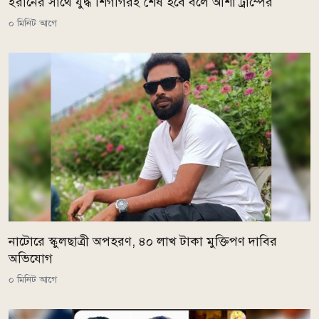
ইরানের সাথে যুদ্ধ শিগগিরই শেষ হবে বলে আশা ট্রাম্পের
০ মিনিট আগে
নাটোরে স্কুলছাত্রী অপহরণ, ৪০ লাখ টাকা মুক্তিপণ দাবির
অভিযোগ
০ মিনিট আগে