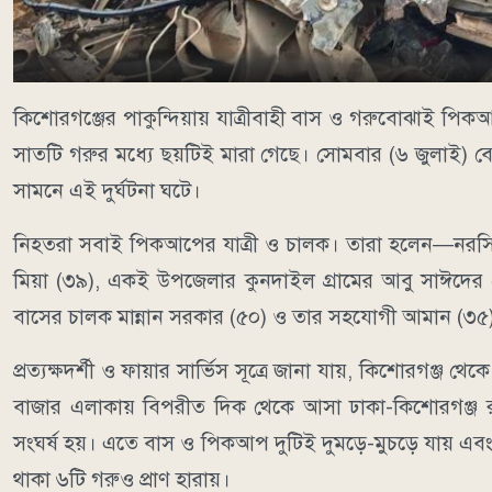
কিশোরগঞ্জের পাকুন্দিয়ায় যাত্রীবাহী বাস ও গরুবোঝাই পি
সাতটি গরুর মধ্যে ছয়টিই মারা গেছে। সোমবার (৬ জুলাই) বেল
সামনে এই দুর্ঘটনা ঘটে।
নিহতরা সবাই পিকআপের যাত্রী ও চালক। তারা হলেন—নরসিং
মিয়া (৩৯), একই উপজেলার কুনদাইল গ্রামের আবু সাঈদের ছে
বাসের চালক মান্নান সরকার (৫০) ও তার সহযোগী আমান (৩
প্রত্যক্ষদর্শী ও ফায়ার সার্ভিস সূত্রে জানা যায়, কিশোরগঞ
বাজার এলাকায় বিপরীত দিক থেকে আসা ঢাকা-কিশোরগঞ্জ রুট
সংঘর্ষ হয়। এতে বাস ও পিকআপ দুটিই দুমড়ে-মুচড়ে যায় এবং 
থাকা ৬টি গরুও প্রাণ হারায়।