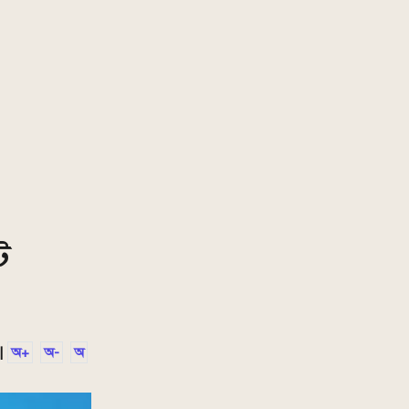
ে
|
অ+
অ-
অ