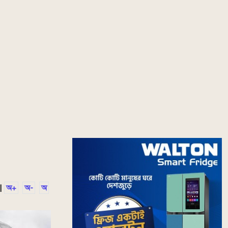
|
অ+
অ-
অ