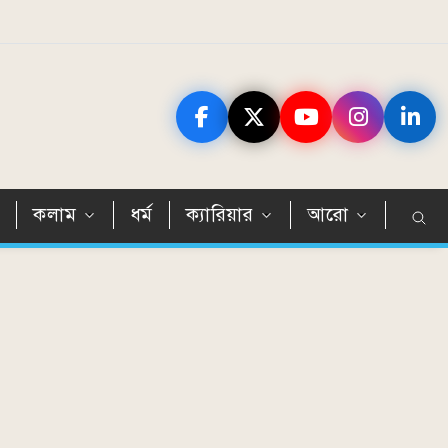
ন
কলাম
ধর্ম
ক্যারিয়ার
আরো