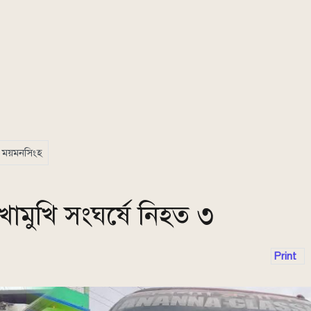
ময়মনসিংহ
োমুখি সংঘর্ষে নিহত ৩
Print