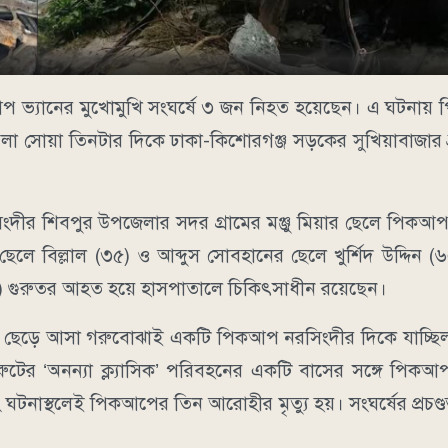
কআপ ভ্যানের মুখোমুখি সংঘর্ষে ৩ জন নিহত হয়েছেন। এ ঘটনায়
া সোয়া তিনটার দিকে ঢাকা-কিশোরগঞ্জ সড়কের সুখিয়াবাজার ব্র
দীর শিবপুর উপজেলার সদর গ্রামের মঞ্জু মিয়ার ছেলে পিক
লে বিল্লাল (৩৫) ও আব্দুস সোবহানের ছেলে খুর্শিদ উদ্দিন 
৫) গুরুতর আহত হয়ে হাসপাতালে চিকিৎসাধীন রয়েছেন।
্জ থেকে ছেড়ে আসা গরুবোঝাই একটি পিকআপ নরসিংদীর দিকে যাচ্ছি
ের ‘অনন্যা ক্ল্যাসিক’ পরিবহনের একটি বাসের সঙ্গে পিকআপ
ঘটনাস্থলেই পিকআপের তিন আরোহীর মৃত্যু হয়। সংঘর্ষের প্রচ