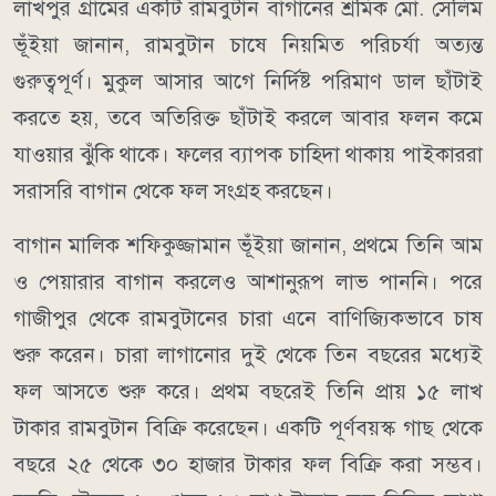
লাখপুর গ্রামের একটি রামবুটান বাগানের শ্রমিক মো. সেলিম
ভূঁইয়া জানান, রামবুটান চাষে নিয়মিত পরিচর্যা অত্যন্ত
গুরুত্বপূর্ণ। মুকুল আসার আগে নির্দিষ্ট পরিমাণ ডাল ছাঁটাই
করতে হয়, তবে অতিরিক্ত ছাঁটাই করলে আবার ফলন কমে
যাওয়ার ঝুঁকি থাকে। ফলের ব্যাপক চাহিদা থাকায় পাইকাররা
সরাসরি বাগান থেকে ফল সংগ্রহ করছেন।
বাগান মালিক শফিকুজ্জামান ভূঁইয়া জানান, প্রথমে তিনি আম
ও পেয়ারার বাগান করলেও আশানুরূপ লাভ পাননি। পরে
গাজীপুর থেকে রামবুটানের চারা এনে বাণিজ্যিকভাবে চাষ
শুরু করেন। চারা লাগানোর দুই থেকে তিন বছরের মধ্যেই
ফল আসতে শুরু করে। প্রথম বছরেই তিনি প্রায় ১৫ লাখ
টাকার রামবুটান বিক্রি করেছেন। একটি পূর্ণবয়স্ক গাছ থেকে
বছরে ২৫ থেকে ৩০ হাজার টাকার ফল বিক্রি করা সম্ভব।