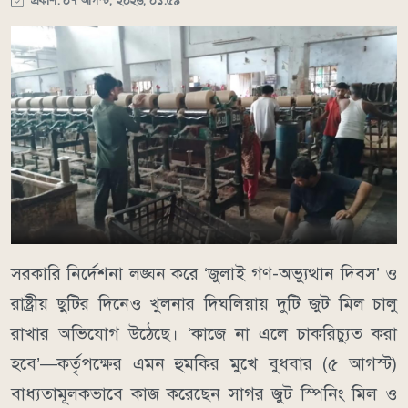
প্রকাশ: ০৭ আগস্ট, ২০২৬, ০১:৫৯
সরকারি নির্দেশনা লঙ্ঘন করে ‘জুলাই গণ-অভ্যুত্থান দিবস’ ও
রাষ্ট্রীয় ছুটির দিনেও খুলনার দিঘলিয়ায় দুটি জুট মিল চালু
রাখার অভিযোগ উঠেছে। ‘কাজে না এলে চাকরিচ্যুত করা
হবে’—কর্তৃপক্ষের এমন হুমকির মুখে বুধবার (৫ আগস্ট)
বাধ্যতামূলকভাবে কাজ করেছেন সাগর জুট স্পিনিং মিল ও