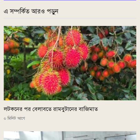
এ সম্পর্কিত আরও পড়ুন
লটকনের পর বেলাবতে রামবুটানের বাজিমাত
০ মিনিট আগে