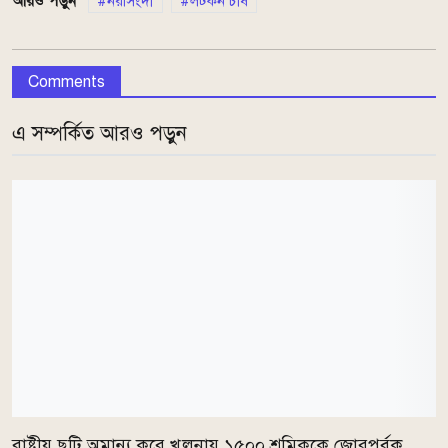
আরও পড়ুন
নরসিংদী
লটকন চাষ
Comments
এ সম্পর্কিত আরও পড়ুন
রাষ্ট্রীয় ছুটি অমান্য করে খুলনায় ১৫০০ শ্রমিককে জোরপূর্বক