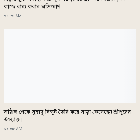
কাজে বাধ্য করার অভিযোগ
০১:৫৯ AM
কাঁঠাল থেকে সুস্বাদু বিস্কুট তৈরি করে সাড়া ফেলেছেন শ্রীপুরের
উদ্যোক্তা
০১:৪৮ AM