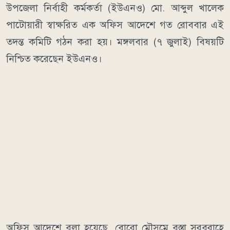
উপজেলা নির্বাহী কর্মকর্তা (ইউএনও) মো. আব্দুল খালেক
পাটোয়ারী স্বাক্ষরিত এক অফিস আদেশে গত রোববার এই
তদন্ত কমিটি গঠন করা হয়। মঙ্গলবার (৭ জুলাই) বিষয়টি
নিশ্চিত করেছেন ইউএনও।
অফিস আদেশে বলা হয়েছে, বোরো মৌসুমে বস্তা সরবরাহে