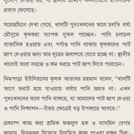
সুযোগ দেওয়া হয়, যা স্থানীয় গ্রামীণ অর্থনীতিতে ইতিবাচক
প্রভাব ফেলেছে।
সরেজমিনে দেখা গেছে, খালটি পুনঃখননের ফলে চলতি বর্ষা
মৌসুমে কৃষকরা ব্যাপক সুফল পাচ্ছেন। পানি চলাচল
স্বাভাবিক হওয়ায় এবং পর্যাপ্ত পানি থাকায় কৃষকদের পাট
জাগ দেওয়ার জন্য আর দূরের জলাশয়ে যেতে হচ্ছে না। স্থানীয়
খালেই তারা সহজে ও কম খরচে পাট জাগ দিতে পারছেন।
নিমপাড়া ইউনিয়নের কৃষক আতাবর রহমান বলেন, "খালটি
আগে ভরাট হয়ে যাওয়ায় বর্ষায় পানি জমত না। এখন
পুনঃখননের ফলে পানি থাকছে, যা আমাদের পাট জাগ দেওয়া
ও পানি নিষ্কাশন—উভয় ক্ষেত্রেই বড় উপকারে আসছে।"
প্রকল্পে কাজ করা শ্রমিক ফজলুল হক ও নাসরিন বেগম
জানান, দিনমজুর হিসেবে নিয়মিত কাজ পাওয়া দুষ্কর ছিল।