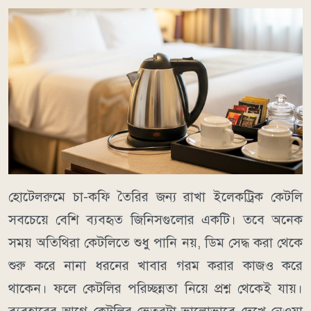
হোটেলরুমে চা-কফি তৈরির জন্য রাখা ইলেকট্রিক কেটলি
সবচেয়ে বেশি ব্যবহৃত জিনিসগুলোর একটি। তবে অনেক
সময় অতিথিরা কেটলিতে শুধু পানি নয়, ডিম সেদ্ধ করা থেকে
শুরু করে নানা ধরনের খাবার গরম করার কাজও করে
থাকেন। ফলে কেটলির পরিচ্ছন্নতা নিয়ে প্রশ্ন থেকেই যায়।