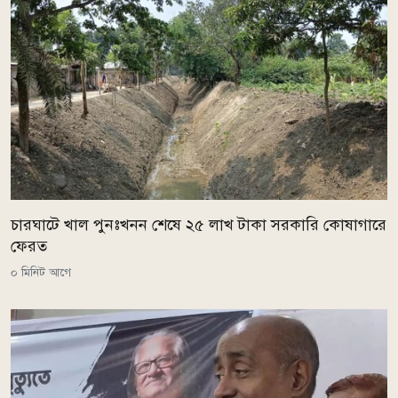
চারঘাটে খাল পুনঃখনন শেষে ২৫ লাখ টাকা সরকারি কোষাগারে
ফেরত
০ মিনিট আগে