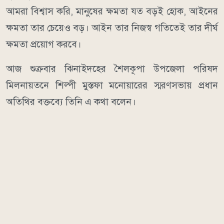
আমরা বিশ্বাস করি, মানুষের ক্ষমতা যত বড়ই হোক, আইনের
ক্ষমতা তার চেয়েও বড়। আইন তার নিজস্ব গতিতেই তার দীর্ঘ
ক্ষমতা প্রয়োগ করবে।
আজ শুক্রবার ঝিনাইদহের শৈলকূপা উপজেলা পরিষদ
মিলনায়তনে শিল্পী মুস্তফা মনোয়ারের স্মরণসভায় প্রধান
অতিথির বক্তব্যে তিনি এ কথা বলেন।