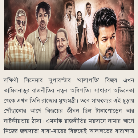
দক্ষিণী সিনেমার সুপারস্টার ‘থালাপতি’ বিজয় এখন
তামিলনাড়ুর রাজনীতির নতুন অধিপতি। সাধারণ অভিনেতা
থেকে এখন তিনি রাজ্যের মুখ্যমন্ত্রী। তবে সাফল্যের এই চূড়ায়
পৌঁছানোর আগে বিজয়ের জীবন ছিল টানাপোড়েন আর
নাটকীয়তায় ঠাসা। এমনকি রাজনীতির ময়দানে নামার আগে
নিজের জন্মদাতা বাবা-মায়ের বিরুদ্ধেই আদালতের বারান্দায়