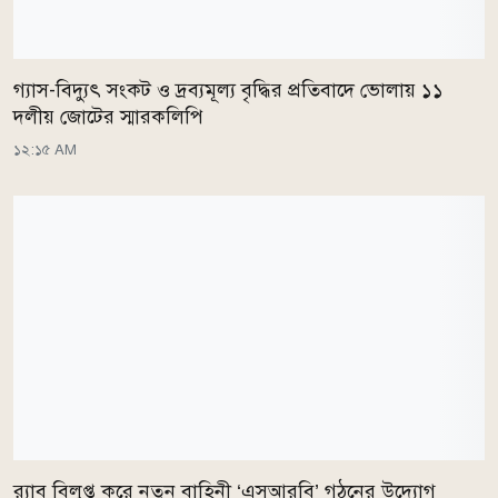
গ্যাস-বিদ্যুৎ সংকট ও দ্রব্যমূল্য বৃদ্ধির প্রতিবাদে ভোলায় ১১
দলীয় জোটের স্মারকলিপি
১২:১৫ AM
র‌্যাব বিলুপ্ত করে নতুন বাহিনী ‘এসআরবি’ গঠনের উদ্যোগ