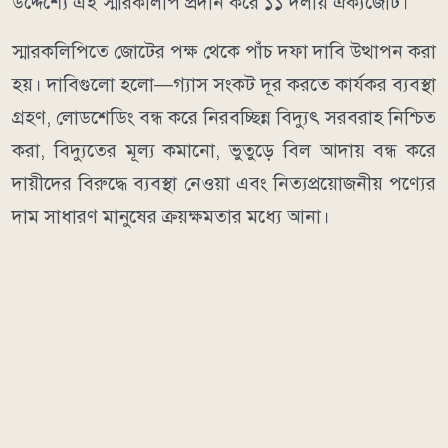
উদ্দেশ্যে এই স্মারকলিপি প্রদান করে ১১ দলীয় ঐক্যজোট।
স্মারকলিপিতে জোটের পক্ষ থেকে পাঁচ দফা দাবি উত্থাপন করা
হয়। দাবিগুলো হলো—গ্যাস সংকট দূর করতে কার্যকর ব্যবস্থা
গ্রহণ, লোডশেডিং বন্ধ করে নিরবচ্ছিন্ন বিদ্যুৎ সরবরাহ নিশ্চিত
করা, বিদ্যুতের মূল্য কমানো, ভুতুড়ে বিল আদায় বন্ধ করে
দায়ীদের বিরুদ্ধে ব্যবস্থা নেওয়া এবং নিত্যপ্রয়োজনীয় পণ্যের
দাম সাধারণ মানুষের ক্রয়ক্ষমতার মধ্যে আনা।