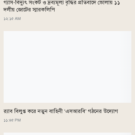
গ্যাস-বিদ্যুৎ সংকট ও দ্রব্যমূল্য বৃদ্ধির প্রতিবাদে ভোলায় ১১
দলীয় জোটের স্মারকলিপি
১২:১৫ AM
র‌্যাব বিলুপ্ত করে নতুন বাহিনী ‘এসআরবি’ গঠনের উদ্যোগ
১১:৪৫ PM