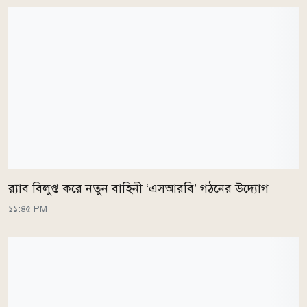
র‌্যাব বিলুপ্ত করে নতুন বাহিনী ‘এসআরবি’ গঠনের উদ্যোগ
১১:৪৫ PM