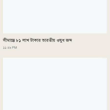
সীমান্তে ৮১ লাখ টাকার ভারতীয় ওষুধ জব্দ
১১:২৯ PM