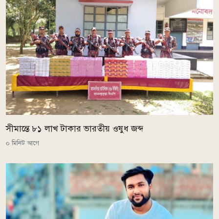
সীমান্তে ৮১ লাখ টাকার ভারতীয় ওষুধ জব্দ
০ মিনিট আগে