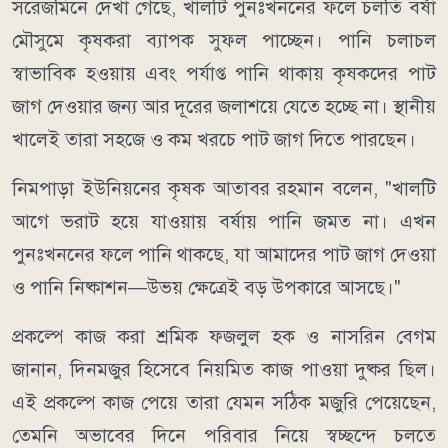
সরেজমিনে দেখা গেছে, খালটি পুনঃখননের ফলে চলতি বর্ষা
মৌসুমে কৃষকরা ব্যাপক সুফল পাচ্ছেন। পানি চলাচল
স্বাভাবিক হওয়ায় এবং পর্যাপ্ত পানি থাকায় কৃষকদের পাট
জাগ দেওয়ার জন্য আর দূরের জলাশয়ে যেতে হচ্ছে না। স্থানীয়
খালেই তারা সহজে ও কম খরচে পাট জাগ দিতে পারছেন।
নিমপাড়া ইউনিয়নের কৃষক আতাবর রহমান বলেন, "খালটি
আগে ভরাট হয়ে যাওয়ায় বর্ষায় পানি জমত না। এখন
পুনঃখননের ফলে পানি থাকছে, যা আমাদের পাট জাগ দেওয়া
ও পানি নিষ্কাশন—উভয় ক্ষেত্রেই বড় উপকারে আসছে।"
প্রকল্পে কাজ করা শ্রমিক ফজলুল হক ও নাসরিন বেগম
জানান, দিনমজুর হিসেবে নিয়মিত কাজ পাওয়া দুষ্কর ছিল।
এই প্রকল্পে কাজ পেয়ে তারা যেমন সঠিক মজুরি পেয়েছেন,
তেমনি অভাবের দিনে পরিবার নিয়ে স্বচ্ছন্দে চলতে