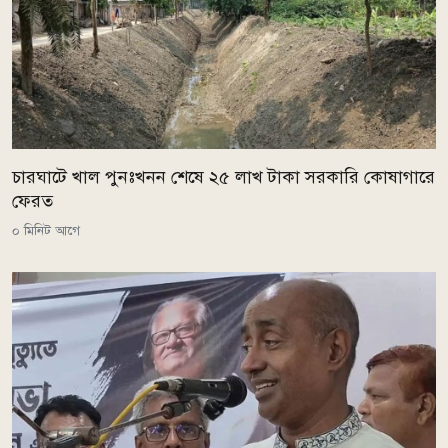
চারঘাটে খাল পুনঃখনন শেষে ২৫ লাখ টাকা সরকারি কোষাগারে
ফেরত
০ মিনিট আগে