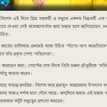
শেষ এই দিনে প্রিয় সহকর্মী ও বন্ধুকে একদম ভিন্নধর্মী এক বার
ে দেওয়া সেই শুভেচ্ছাবার্তায় জয়া মজার ছলে জানিয়েছেন, চঞ
 উচিত।
কার্ডের তালিকায় প্রথমেই থাকা উচিত ‘স্ট্যান্ড-আপ কমেডিয়ান’। 
কবে তাঁর প্রকৃত পেশা ‘অভিনেতা’।
াই করেছেন জয়া। পোস্টের শেষ দিকে তিনি চঞ্চল চৌধুরীকে ‘অভ
র্ঘায়ু কামনা করেন।
 কাছে অত্যন্ত জনপ্রিয়। বিশেষ করে হুমায়ূন আহমেদের উপন্যাস অব
্য অভিনয় আজও দর্শক মনে গেঁথে আছে। জন্মদিনে জয়ার এই মজা
রকার অটুট বন্ধুত্বের প্রশংসা করছেন।