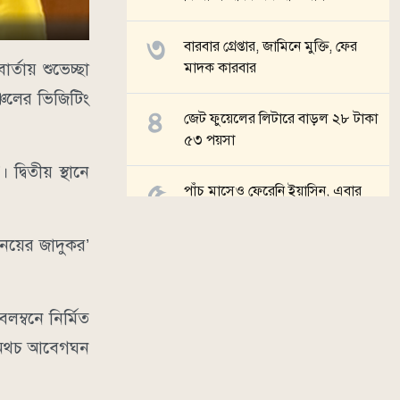
বারবার গ্রেপ্তার, জামিনে মুক্তি, ফের
্তায় শুভেচ্ছা
মাদক কারবার
্চলের ভিজিটিং
জেট ফুয়েলের লিটারে বাড়ল ২৮ টাকা
৫৩ পয়সা
দ্বিতীয় স্থানে
পাঁচ মাসেও ফেরেনি ইয়াসিন, এবার
মুক্তিপণের দাবিতে উৎকণ্ঠায় পরিবার
িনয়ের জাদুকর’
সব খবর
লম্বনে নির্মিত
র অথচ আবেগঘন