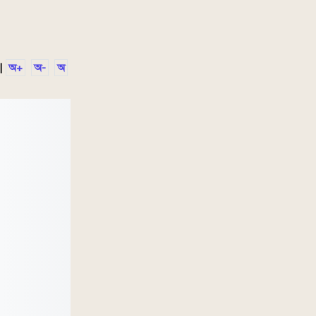
|
অ+
অ-
অ