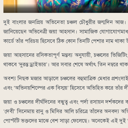
দুই বাংলার জনপ্রিয় অভিনেতা চঞ্চল চৌধুরীর জন্মদিন আজ। বি
জানিয়েছেন অভিনেত্রী জয়া আহসান। সামাজিক যোগাযোগমাধ্যম
কার্ডে তাঁর পরিচয় হিসেবে ঠিক কোন তিনটি পেশার নাম থাকা
জয়া আহসানের রসিকতাপূর্ণ মন্তব্য অনুযায়ী, চঞ্চলের ভিজিটিং 
থাকবে ‘দুরন্ত ড্রাইভার’। আর সবার শেষে অর্থাৎ তিন নম্বরে থা
অবশ্য নিছক মজার আড়ালে চঞ্চলের বহুমাত্রিক মেধার প্রশংস
এবং ‘অভিনয়শিল্পের এক বিস্ময়’ হিসেবে অভিহিত করে তাঁর দী
জয়া ও চঞ্চলের দীর্ঘদিনের বন্ধুত্ব এবং পর্দা রসায়ন দর্শকদের
‘দেবী’ সিনেমায় রানু ও মিসির আলি চরিত্রে তাঁদের অনবদ
পোস্টটি ভক্তদের মাঝে বেশ সাড়া ফেলেছে। অনেকেই এই দুই তা