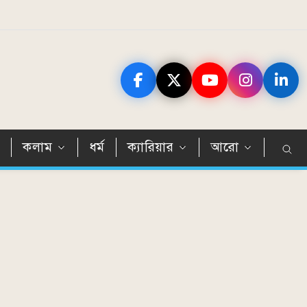
ন
কলাম
ধর্ম
ক্যারিয়ার
আরো