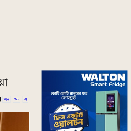
য়া
|
অ+
অ-
অ