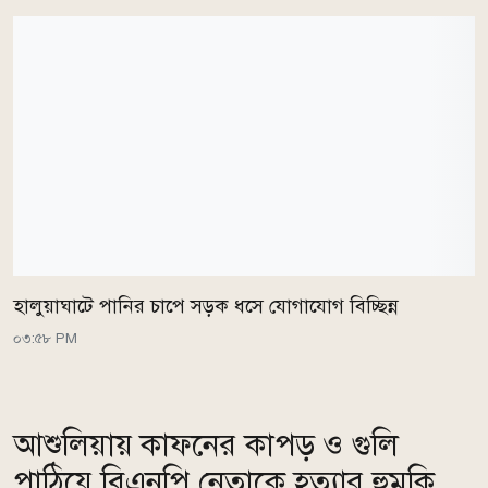
হালুয়াঘাটে পানির চাপে সড়ক ধসে যোগাযোগ বিচ্ছিন্ন
০৩:৫৮ PM
আশুলিয়ায় কাফনের কাপড় ও গুলি
পাঠিয়ে বিএনপি নেতাকে হত্যার হুমকি