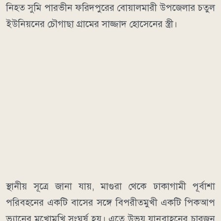
নিহত সুমি পারভীন ফরিদপুরের বোয়ালমারী উপজেলার চতুল
ইউনিয়নের চৌগাছা গ্রামের সাজ্জাদ হোসেনের স্ত্রী।
স্থানীয় সূত্রে জানা যায়, মাগুরা থেকে ঢাকাগামী পূর্বাশা
পরিবহনের একটি বাসের সঙ্গে বিপরীতমুখী একটি পিকআপ
ভ্যানের মুখোমুখি সংঘর্ষ হয়। এতে উভয় যানবাহনের চারজন