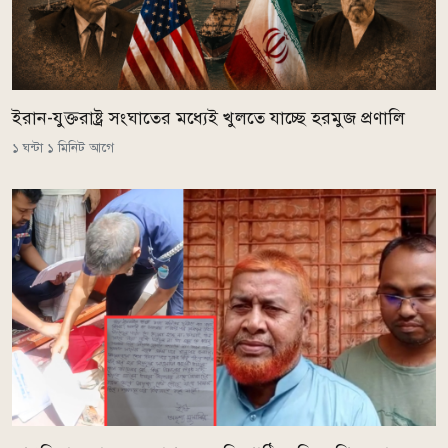
ইরান-যুক্তরাষ্ট্র সংঘাতের মধ্যেই খুলতে যাচ্ছে হরমুজ প্রণালি
১ ঘন্টা ১ মিনিট আগে