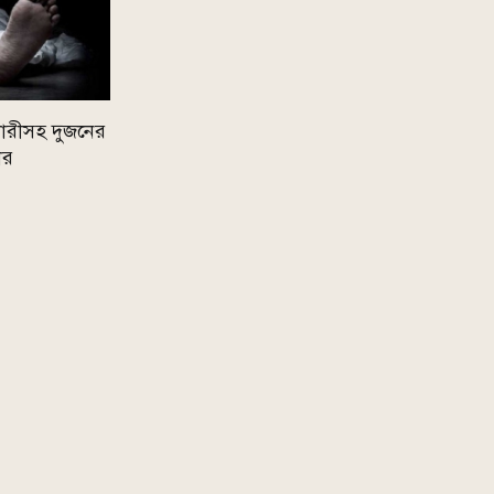
ারীসহ দুজনের
ার