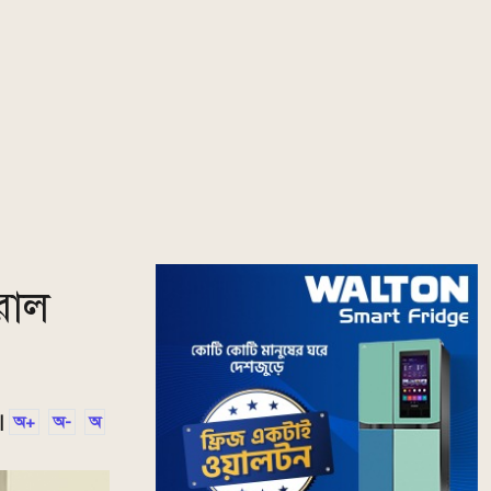
রাল
|
অ+
অ-
অ