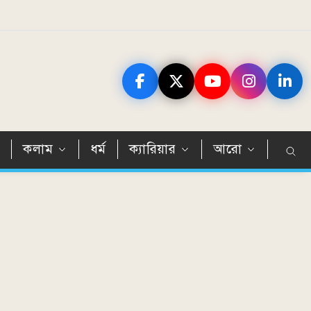
ন
কলাম
ধর্ম
ক্যারিয়ার
আরো