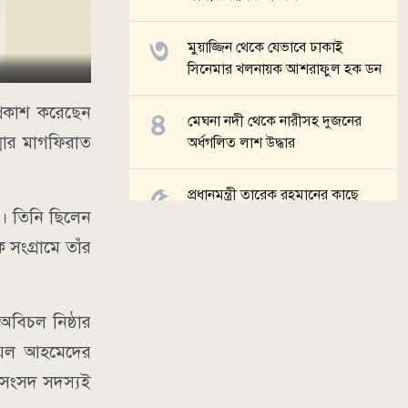
মুয়াজ্জিন থেকে যেভাবে ঢাকাই
সিনেমার খলনায়ক আশরাফুল হক ডন
প্রকাশ করেছেন
মেঘনা নদী থেকে নারীসহ দুজনের
্মার মাগফিরাত
অর্ধগলিত লাশ উদ্ধার
প্রধানমন্ত্রী তারেক রহমানের কাছে
ি। তিনি ছিলেন
হেফাজতের ৯ দফা দাবি
 সংগ্রামে তাঁর
সব খবর
বিচল নিষ্ঠার
ায়েল আহমেদের
ঞ সংসদ সদস্যই