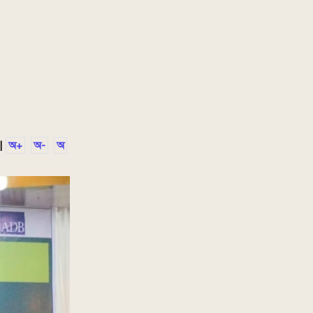
|
অ+
অ-
অ