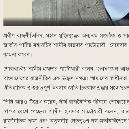
প্রবীণ রাজনীতিবিদ, মহান মুক্তিযুদ্ধের অন্যতম সংগঠক ও 
জাতীয় পার্টির মহাসচিব শামীম হায়দার পাটোয়ারী। সোমবার 
কামনা করেন।
শোকবার্তায় শামীম হায়দার পাটোয়ারী বলেন, ‘তোফায়েল আহমে
বাংলাদেশের রাজনীতির এক উজ্জ্বল নক্ষত্র। আমাদের স্বাধীনতা আন
ঐতিহাসিক ও গুরুত্বপূর্ণ অবদান জাতি চিরকাল শ্রদ্ধার সঙ্গে স্ম
তিনি আরও উল্লেখ করেন, দীর্ঘ রাজনৈতিক জীবনে তোফায়েল 
স্বাক্ষর রেখে গেছেন। শামীম হায়দার পাটোয়ারী বলেন, ‘
রাজনৈতিক প্রজ্ঞা এবং অতুলনীয় নেতৃত্বগুণ দল-মতনির্বিশে