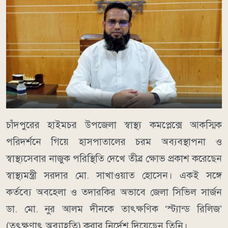
চাঁদপুরের হাইমচর উপজেলা স্বাস্থ্য কমপ্লেক্সে আকস্মিক
পরিদর্শনে গিয়ে হাসপাতালের চরম অব্যবস্থাপনা ও
স্বাস্থ্যসেবার নাজুক পরিস্থিতি দেখে তীব্র ক্ষোভ প্রকাশ করেছেন
স্বাস্থ্যমন্ত্রী সরদার মো. সাখাওয়াত হোসেন। একই সঙ্গে
কর্তব্যে অবহেলা ও তদারকির অভাবে জেলা সিভিল সার্জন
ডা. মো. নুর আলম দীনকে তাৎক্ষণিক ‘স্ট্যান্ড রিলিজ’
(তৎক্ষণাৎ অব্যাহতি) করার নির্দেশ দিয়েছেন তিনি।