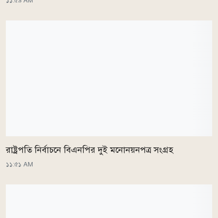
১১:৫৯ AM
রাষ্ট্রপতি নির্বাচনে বিএনপির দুই মনোনয়নপত্র সংগ্রহ
১১:৫১ AM