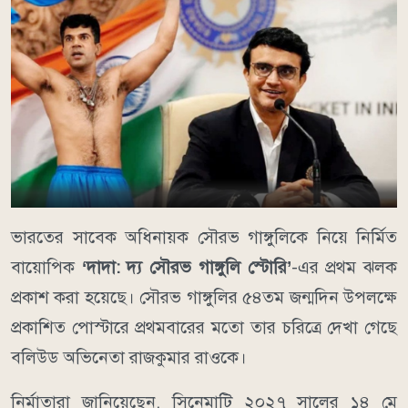
ভারতের সাবেক অধিনায়ক সৌরভ গাঙ্গুলিকে নিয়ে নির্মিত
বায়োপিক
‘দাদা: দ্য সৌরভ গাঙ্গুলি স্টোরি’
-এর প্রথম ঝলক
প্রকাশ করা হয়েছে। সৌরভ গাঙ্গুলির ৫৪তম জন্মদিন উপলক্ষে
প্রকাশিত পোস্টারে প্রথমবারের মতো তার চরিত্রে দেখা গেছে
বলিউড অভিনেতা রাজকুমার রাওকে।
নির্মাতারা জানিয়েছেন, সিনেমাটি ২০২৭ সালের ১৪ মে