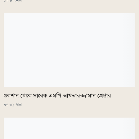
০৭:৪৭ AM
গুলশান থেকে সাবেক এমপি আখতারুজ্জামান গ্রেপ্তার
০৭:৩১ AM