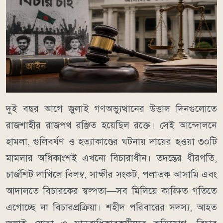
দুই বছর আগে জুলাই গণঅভ্যুত্থানের উত্তাল দিনগুলোতে
রাজশাহীর রাজপথ রঞ্জিত হয়েছিল রক্তে। সেই আন্দোলনে
হামলা, গুলিবর্ষণ ও হত্যাকাণ্ডের ঘটনায় দায়ের হওয়া ৩০টি
মামলার অধিকাংশই এখনো বিচারাধীন। তদন্তের ধীরগতি,
চার্জশিট দাখিলে বিলম্ব, সাক্ষীর সংকট, পলাতক আসামি এবং
আদালতে বিচারকের স্বল্পতা—সব মিলিয়ে কাঙ্ক্ষিত গতিতে
এগোচ্ছে না বিচারপ্রক্রিয়া। শহীদ পরিবারের সদস্য, আহত