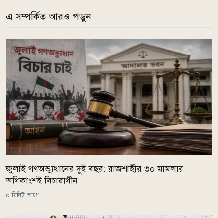
এ সম্পর্কিত আরও পড়ুন
জুলাই গণঅভ্যুত্থানের দুই বছর: রাজশাহীর ৩০ মামলার
অধিকাংশই বিচারাধীন
০ মিনিট আগে