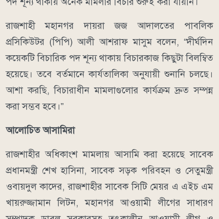
পদ শূন্য থাকায় অনেক মামলার বিচার শুরুই করা যায়নি।
রাজশাহী মহানগর দায়রা জজ আদালতের পাবলিক
প্রসিকিউটর (পিপি) আলী আশরাফ মাসুম বলেন, “দীর্ঘদিন
কয়েকটি বিচারিক পদ শূন্য থাকায় বিচারকাজ কিছুটা বিলম্বিত
হয়েছে। তবে বর্তমানে কার্যতালিকা অনুযায়ী শুনানি চলছে।
আশা করছি, বিচারাধীন মামলাগুলোর কার্যক্রম দ্রুত সম্পন্ন
করা সম্ভব হবে।”
আলোচিত আসামিরা
রাজশাহীর অধিকাংশ মামলায় আসামি করা হয়েছে সাবেক
প্রধানমন্ত্রী শেখ হাসিনা, সাবেক সড়ক পরিবহন ও সেতুমন্ত্রী
ওবায়দুল কাদের, রাজশাহীর সাবেক সিটি মেয়র এ এইচ এম
খায়রুজ্জামান লিটন, মহানগর আওয়ামী লীগের সাধারণ
সম্পাদক ডাবলু সরকারসহ তৎকালীন আওয়ামী লীগ ও