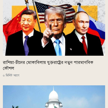
রাশিয়া-চীনের মোকাবিলায় যুক্তরাষ্ট্রের নতুন পারমাণবিক
কৌশল
০ মিনিট আগে