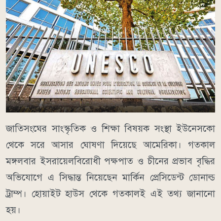
জাতিসংঘের সাংস্কৃতিক ও শিক্ষা বিষয়ক সংস্থা ইউনেসকো
থেকে সরে আসার ঘোষণা দিয়েছে আমেরিকা। গতকাল
মঙ্গলবার ইসরায়েলবিরোধী পক্ষপাত ও চীনের প্রভাব বৃদ্ধির
অভিযোগে এ সিদ্ধান্ত নিয়েছেন মার্কিন প্রেসিডেন্ট ডোনাল্ড
ট্রাম্প। হোয়াইট হাউস থেকে গতকালই এই তথ্য জানানো
হয়।