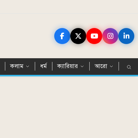
ন
কলাম
ধর্ম
ক্যারিয়ার
আরো