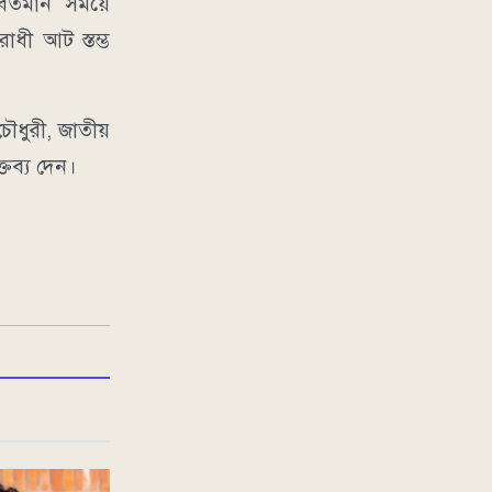
বর্তমান সময়ে
োধী আট স্তম্ভ
 চৌধুরী, জাতীয়
তব্য দেন।