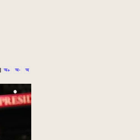
|
অ+
অ-
অ