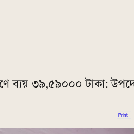
্মাণে ব্যয় ৩৯,৫৯০০০ টাকা: উপদেষ
Print