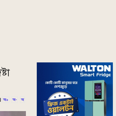
্টা
|
অ+
অ-
অ