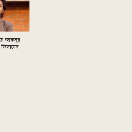
য়ে জাকসুর
ক জিসানের