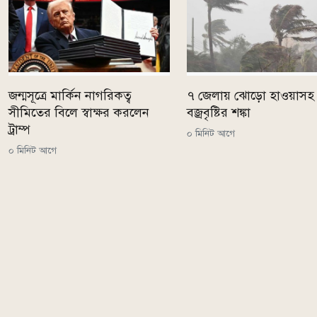
জন্মসূত্রে মার্কিন নাগরিকত্ব
৭ জেলায় ঝোড়ো হাওয়াসহ
সীমিতের বিলে স্বাক্ষর করলেন
বজ্রবৃষ্টির শঙ্কা
ট্রাম্প
০ মিনিট আগে
০ মিনিট আগে