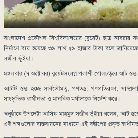
বাংলাদেশ প্রকৌশল বিশ্ববিদ্যালয়ের (বুয়েট) ছাত্র আবরার ফা
নির্মাণে ব্যয় হয়েছে ৩৯ লাখ ৫৯ হাজার টাকা বলে জানিয়েছেন
সজীব ভূঁইয়া।
মঙ্গলবার (৭ অক্টোবর) বুয়েটসংলগ্ন পলাশী গোলচত্বরে আট স্তম্ভ
আটটি স্তম্ভ হচ্ছে সার্বভৌমত্ব, গণতন্ত্র, গণপ্রতিরক্ষা, সাম্প্
সাংস্কৃতিক স্বাধীনতা ও মানবিক মর্যাদাকে নির্দেশ করে।
অনুষ্ঠানে উপদেষ্টা আসিফ মাহমুদ সজীব ভূঁইয়া বলেন, ‘আট স্তম্
এই শব্দগুলোর বাস্তবায়নের মাধ্যমে এই বদ্বীপের প্রকৃত স্বাধীন