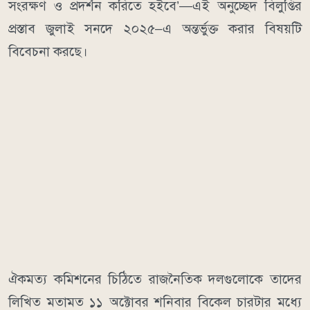
সংরক্ষণ ও প্রদর্শন করিতে হইবে’—এই অনুচ্ছেদ বিলুপ্তির
প্রস্তাব জুলাই সনদে ২০২৫–এ অন্তর্ভুক্ত করার বিষয়টি
বিবেচনা করছে।
ঐকমত্য কমিশনের চিঠিতে রাজনৈতিক দলগুলোকে তাদের
লিখিত মতামত ১১ অক্টোবর শনিবার বিকেল চারটার মধ্যে