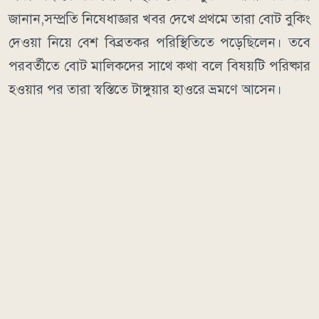
জানান,সম্প্রতি নিষেধাজ্ঞার খবর দেখে প্রথমে তারা বোট বুকিং
দেওয়া নিয়ে বেশ বিব্রতকর পরিস্থিতিতে পড়েছিলেন। তবে
পরবর্তীতে বোট মালিকদের সাথে কথা বলে বিষয়টি পরিষ্কার
হওয়ার পর তারা স্বস্তিতে টাঙ্গুয়ার হাওরে ভ্রমণে আসেন।
​হাওরে এসে সবকিছুর স্বাভাবিক পরিবেশ দেখে সন্তোষ প্রকাশ
করে পর্যটকরা জানান, বড় বোটগুলো কিছু নির্দিষ্ট এলাকায়
প্রবেশ করতে না পারলেও, সে সব স্থানে পৌঁছানোর জন্য মাত্র
৩০০ থেকে ৪০০ টাকায় ছোট নৌকা ভাড়া করার চমৎকার
সুব্যবস্থা রয়েছে। ফলে কোনো ধরনের ভোগান্তি ছাড়াই তারা
আনন্দঘন পরিবেশে টাঙ্গুয়ার হাওরের রূপ উপভোগ করছেন।
মানবকণ্ঠ/ডিআর