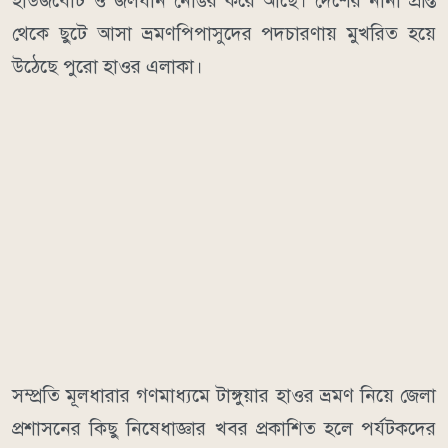
হাউজবোট ও জলযান নোঙর করে আছে। দেশের নানা প্রান্ত
থেকে ছুটে আসা ভ্রমণপিপাসুদের পদচারণায় মুখরিত হয়ে
উঠেছে পুরো হাওর এলাকা।
​সম্প্রতি মূলধারার গণমাধ্যমে টাঙ্গুয়ার হাওর ভ্রমণ নিয়ে জেলা
প্রশাসনের কিছু নিষেধাজ্ঞার খবর প্রকাশিত হলে পর্যটকদের