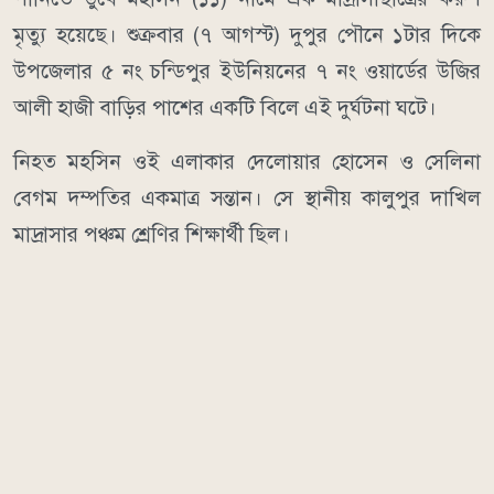
মৃত্যু হয়েছে। শুক্রবার (৭ আগস্ট) দুপুর পৌনে ১টার দিকে
উপজেলার ৫ নং চন্ডিপুর ইউনিয়নের ৭ নং ওয়ার্ডের উজির
আলী হাজী বাড়ির পাশের একটি বিলে এই দুর্ঘটনা ঘটে।
নিহত মহসিন ওই এলাকার দেলোয়ার হোসেন ও সেলিনা
বেগম দম্পতির একমাত্র সন্তান। সে স্থানীয় কালুপুর দাখিল
মাদ্রাসার পঞ্চম শ্রেণির শিক্ষার্থী ছিল।