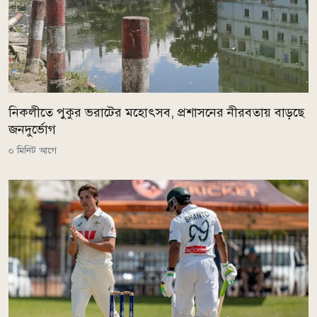
নিকলীতে পুকুর ভরাটের মহোৎসব, প্রশাসনের নীরবতায় বাড়ছে
জনদুর্ভোগ
০ মিনিট আগে