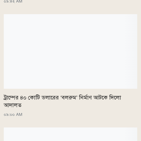
০৯:৪২ AM
ট্রাম্পের ৪০ কোটি ডলারের ‘বলরুম’ নির্মাণ আটকে দিলো
আদালত
০৯:০০ AM