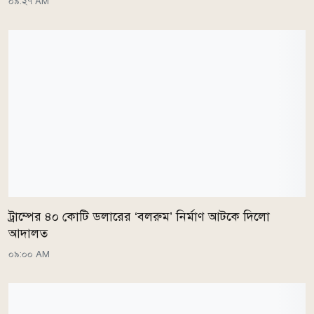
০৯:২৭ AM
ট্রাম্পের ৪০ কোটি ডলারের ‘বলরুম’ নির্মাণ আটকে দিলো
আদালত
০৯:০০ AM