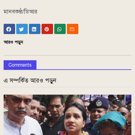
মানবকণ্ঠ/ডিআর
আরও পড়ুন
Comments
এ সম্পর্কিত আরও পড়ুন