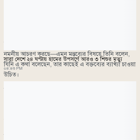
প্রতিমন্ত্রী বলেন, সরকার দেশে একটি গণতান্ত্রিক রাষ্ট্রব্যবস্থা
প্রতিষ্ঠার লক্ষ্যে কাজ করছে এবং সে লক্ষ্য পূরণে প্রয়োজনীয়
সব পদক্ষেপ নেওয়া হবে। আওয়ামী লীগের প্রতি সরকার
নমনীয় আচরণ করছে—এমন মন্তব্যের বিষয়ে তিনি বলেন,
সারা দেশে ২৪ ঘণ্টায় হামের উপসর্গে আরও ৩ শিশুর মৃত্যু
যিনি এ কথা বলেছেন, তার কাছেই এ বক্তব্যের ব্যাখ্যা চাওয়া
০৪:৪৩ PM
উচিত।
ভারত থেকে সম্প্রতি অনুষ্ঠিত একটি সংবাদ সম্মেলনের প্রসঙ্গ
টেনে তিনি বলেন, এ ঘটনার পরিপ্রেক্ষিতে বাংলাদেশের
পররাষ্ট্র মন্ত্রণালয় যে প্রতিবাদ জানিয়েছে, তা দেশের ইতিহাসে
অন্যতম শক্ত অবস্থান বলে তিনি মনে করেন।
বিমানবন্দরসহ বিভিন্ন গুরুত্বপূর্ণ স্থাপনায় জারি করা সতর্কতা