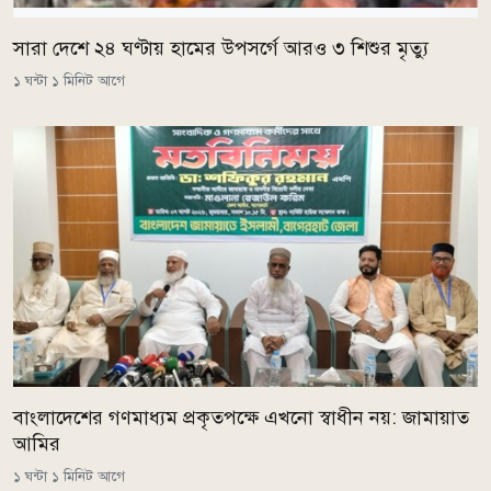
সারা দেশে ২৪ ঘণ্টায় হামের উপসর্গে আরও ৩ শিশুর মৃত্যু
১ ঘন্টা ১ মিনিট আগে
বাংলাদেশের গণমাধ্যম প্রকৃতপক্ষে এখনো স্বাধীন নয়: জামায়াত
আমির
১ ঘন্টা ১ মিনিট আগে