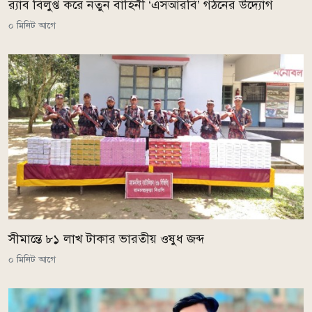
র‌্যাব বিলুপ্ত করে নতুন বাহিনী ‘এসআরবি’ গঠনের উদ্যোগ
০ মিনিট আগে
সীমান্তে ৮১ লাখ টাকার ভারতীয় ওষুধ জব্দ
০ মিনিট আগে