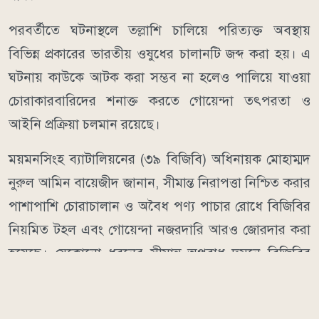
পরবর্তীতে ঘটনাস্থলে তল্লাশি চালিয়ে পরিত্যক্ত অবস্থায়
বিভিন্ন প্রকারের ভারতীয় ওষুধের চালানটি জব্দ করা হয়। এ
ঘটনায় কাউকে আটক করা সম্ভব না হলেও পালিয়ে যাওয়া
চোরাকারবারিদের শনাক্ত করতে গোয়েন্দা তৎপরতা ও
আইনি প্রক্রিয়া চলমান রয়েছে।
ময়মনসিংহ ব্যাটালিয়নের (৩৯ বিজিবি) অধিনায়ক মোহাম্মদ
নুরুল আমিন বায়েজীদ জানান, সীমান্ত নিরাপত্তা নিশ্চিত করার
পাশাপাশি চোরাচালান ও অবৈধ পণ্য পাচার রোধে বিজিবির
নিয়মিত টহল এবং গোয়েন্দা নজরদারি আরও জোরদার করা
হয়েছে। যেকোনো ধরনের সীমান্ত অপরাধ দমনে বিজিবির
এই কঠোর অবস্থান ও অভিযান ভবিষ্যতেও অব্যাহত থাকবে।
জব্দকৃত ওষুধের চালানটি আইনি প্রক্রিয়া অনুসরণ করে সংশ্লিষ্ট