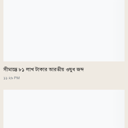
সীমান্তে ৮১ লাখ টাকার ভারতীয় ওষুধ জব্দ
১১:২৯ PM