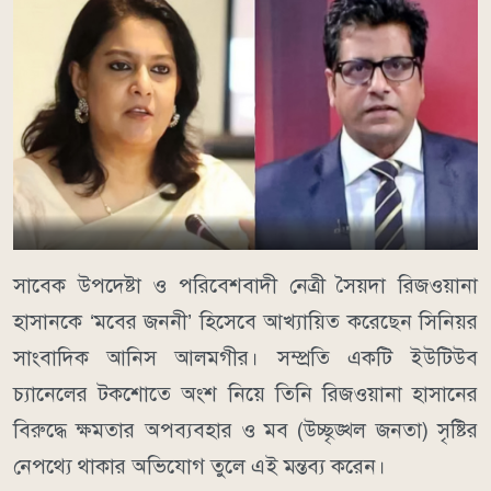
সাবেক উপদেষ্টা ও পরিবেশবাদী নেত্রী সৈয়দা রিজওয়ানা
হাসানকে ‘মবের জননী’ হিসেবে আখ্যায়িত করেছেন সিনিয়র
সাংবাদিক আনিস আলমগীর। সম্প্রতি একটি ইউটিউব
চ্যানেলের টকশোতে অংশ নিয়ে তিনি রিজওয়ানা হাসানের
বিরুদ্ধে ক্ষমতার অপব্যবহার ও মব (উচ্ছৃঙ্খল জনতা) সৃষ্টির
নেপথ্যে থাকার অভিযোগ তুলে এই মন্তব্য করেন।