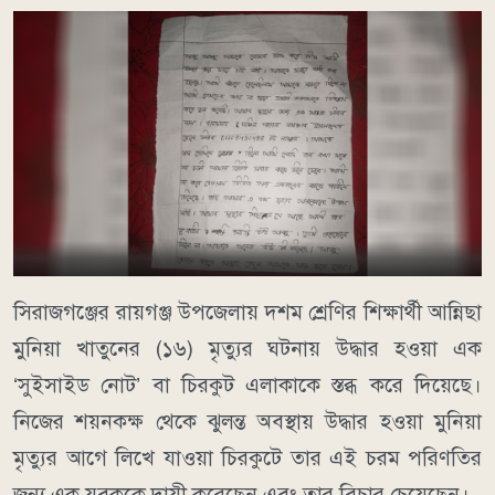
সিরাজগঞ্জের রায়গঞ্জ উপজেলায় দশম শ্রেণির শিক্ষার্থী আন্নিছা
মুনিয়া খাতুনের (১৬) মৃত্যুর ঘটনায় উদ্ধার হওয়া এক
‘সুইসাইড নোট’ বা চিরকুট এলাকাকে স্তব্ধ করে দিয়েছে।
নিজের শয়নকক্ষ থেকে ঝুলন্ত অবস্থায় উদ্ধার হওয়া মুনিয়া
মৃত্যুর আগে লিখে যাওয়া চিরকুটে তার এই চরম পরিণতির
জন্য এক যুবককে দায়ী করেছেন এবং তার বিচার চেয়েছেন।