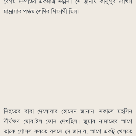
বেগম দম্পতির একমাত্র সন্তান। সে স্থানীয় কালুপুর দাখিল
মাদ্রাসার পঞ্চম শ্রেণির শিক্ষার্থী ছিল।
নিহতের বাবা দেলোয়ার হোসেন জানান, সকালে মহসিন
দীর্ঘক্ষণ মোবাইল ফোন দেখছিল। জুমার নামাজের আগে
তাকে গোসল করতে বললে সে জানায়, আগে একটু খেলতে