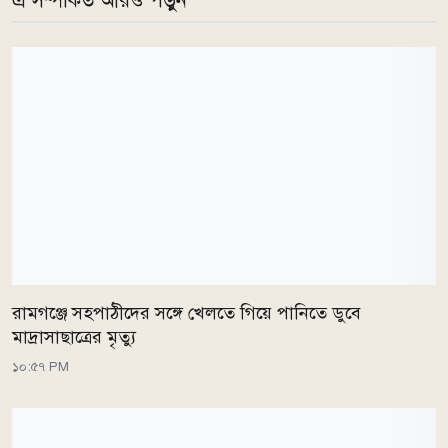
এ সম্পর্কিত আরও পড়ুন
রামগঞ্জে সহপাঠীদের সঙ্গে খেলতে গিয়ে পানিতে ডুবে
মাদ্রাসাছাত্রের মৃত্যু
১০:৫৭ PM