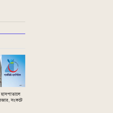
িউ হাসপাতালে
সিজার, সংকটে