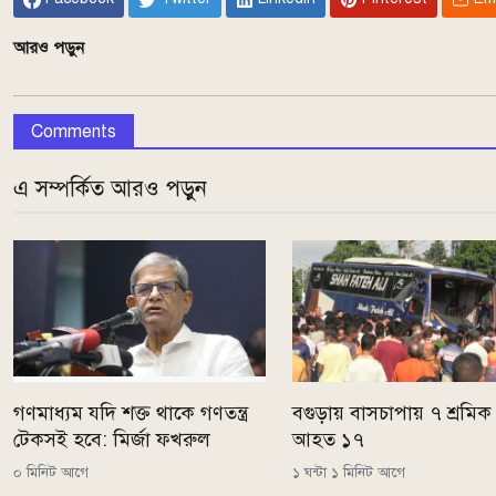
আরও পড়ুন
Comments
এ সম্পর্কিত আরও পড়ুন
গণমাধ্যম যদি শক্ত থাকে গণতন্ত্র
বগুড়ায় বাসচাপায় ৭ শ্রমিক
টেকসই হবে: মির্জা ফখরুল
আহত ১৭
০ মিনিট আগে
১ ঘন্টা ১ মিনিট আগে