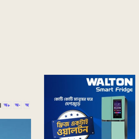
|
অ+
অ-
অ