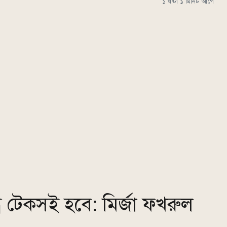
১ ঘন্টা ১ মিনিট আগে
্র টেকসই হবে: মির্জা ফখরুল