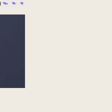
|
অ+
অ-
অ