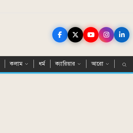
ন
কলাম
ধর্ম
ক্যারিয়ার
আরো