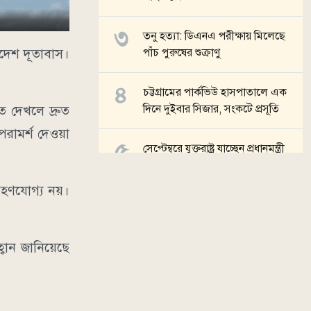
তনু হত্যা: ডিএনএ পরীক্ষায় মিলেছে
াদেশ দূতাবাস।
পাঁচ পুরুষের শুক্রাণু
চট্টগ্রামের পার্কভিউ হাসপাতালে এক
দিনে দুইবার সিজার, সংকটে প্রসূতি
 দেখলে দ্রুত
রামর্শ দেওয়া
সেপ্টেম্বরে যুক্তরাষ্ট্র যাচ্ছেন প্রধানমন্ত্রী
সব খবর
রহণযোগ্য নয়।
বান জানিয়েছে