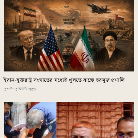
ইরান-যুক্তরাষ্ট্র সংঘাতের মধ্যেই খুলতে যাচ্ছে হরমুজ প্রণালি
৩ ঘন্টা ৩ মিনিট আগে