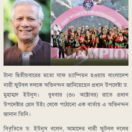
টানা দ্বিতীয়বারের মতো সাফ চ্যাম্পিয়ন হওয়ায় বাংলাদেশ
নারী ফুটবল দলকে অভিনন্দন জানিয়েছেন প্রধান উপদেষ্টা ড.
মুহাম্মদ ইউনূস। বুধবার (৩০ অক্টোবর) রাতে প্রধান
উপদেষ্টার প্রেস উইং থেকে পাঠানো এক বার্তায় এ অভিনন্দন
জানান তিনি।
বিবৃতিতে ড. ইউনূস বলেন, আমাদের নারী ফুটবল দলের