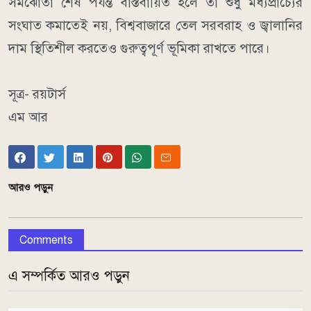
সমঝোতা শেষ পর্যন্ত বাস্তবায়িত হলে তা শুধু মধ্যপ্রাচ্যের
সংঘাত কমাতেই নয়, বিশ্ববাজারে তেল সরবরাহ ও জ্বালানির
দাম স্থিতিশীল করতেও গুরুত্বপূর্ণ ভূমিকা রাখতে পারে।
সূত্র- রয়টার্স
এম আর
আরও পড়ুন
Comments
এ সম্পর্কিত আরও পড়ুন