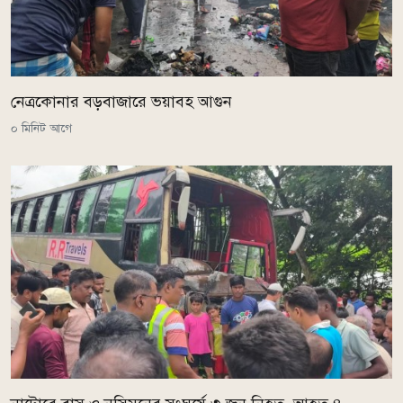
নেত্রকোনার বড়বাজারে ভয়াবহ আগুন
০ মিনিট আগে