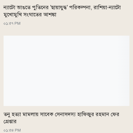
ন্যাটো ভাঙতে পুতিনের 'ছায়াযুদ্ধ' পরিকল্পনা, রাশিয়া-ন্যাটো
মুখোমুখি সংঘাতের আশঙ্কা
০১:৫৭ PM
তনু হত্যা মামলায় সাবেক সেনাসদস্য হাফিজুর রহমান ফের
গ্রেপ্তার
০১:৫৪ PM