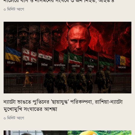
নাটোরে বাস ও নসিমনের সংঘর্ষে ৩ জন নিহত, আহত ৪
০ মিনিট আগে
ন্যাটো ভাঙতে পুতিনের 'ছায়াযুদ্ধ' পরিকল্পনা, রাশিয়া-ন্যাটো
মুখোমুখি সংঘাতের আশঙ্কা
০ মিনিট আগে