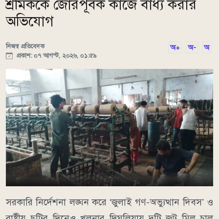
শ্রমিককে জোরপূর্বক কাজে বাধ্য করার
অভিযোগ
নিজস্ব প্রতিবেদক
অ+
অ-
অ
প্রকাশ: ০৭ আগস্ট, ২০২৬, ০১:৫৯
সরকারি নির্দেশনা লঙ্ঘন করে ‘জুলাই গণ-অভ্যুত্থান দিবস’ ও
রাষ্ট্রীয় ছুটির দিনেও খুলনার দিঘলিয়ায় দুটি জুট মিল চালু