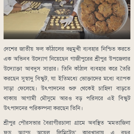
দেশের জাতীয় ফল কাঁঠালের বহুমুখী ব্যবহার নিশ্চিত করতে
এক অভিনব উদ্যোগ নিয়েছেন গাজীপুরের শ্রীপুর উপজেলার
উদ্যোক্তা আবদুস সাত্তার। তিনি কাঁঠাল ব্যবহার করে তৈরি
করছেন সুস্বাদু বিস্কুট, যা ইতিমধ্যে ভোক্তাদের মধ্যে ব্যাপক
সাড়া ফেলেছে। উৎপাদনের শুরু থেকেই চাহিদা বাড়তে
থাকায় আগামী মৌসুমে আরও বড় পরিসরে এই বিস্কুট
উৎপাদনের পরিকল্পনা করছেন তিনি।
শ্রীপুর পৌরসভার বৈরাগীরচালা গ্রামে অবস্থিত ‘মমতাজিনা
ফুড অ্যান্ড অয়েল লিমিটেড’ কারখানায় এ বছর