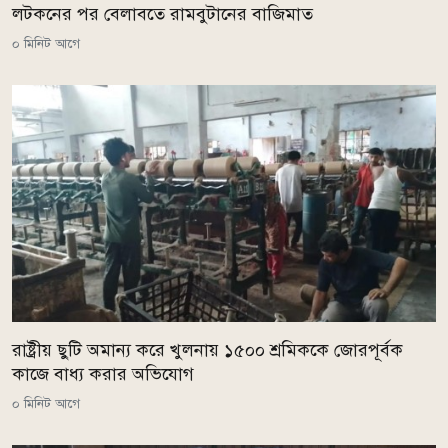
লটকনের পর বেলাবতে রামবুটানের বাজিমাত
০ মিনিট আগে
রাষ্ট্রীয় ছুটি অমান্য করে খুলনায় ১৫০০ শ্রমিককে জোরপূর্বক
কাজে বাধ্য করার অভিযোগ
০ মিনিট আগে