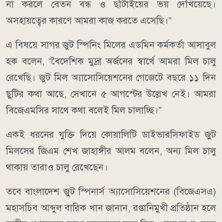
না করলে বেতন বন্ধ ও ছাঁটাইয়ের ভয় দেখিয়েছে।
অসহায়ত্বের কারণে আমরা কাজ করতে এসেছি।”
এ বিষয়ে সাগর জুট স্পিনিং মিলের এডমিন কর্মকর্তা আসাবুল
হক বলেন, “বৈদেশিক মুদ্রা অর্জনের স্বার্থে আমরা মিল চালু
রেখেছি। জুট মিল অ্যাসোসিয়েশনের গেজেটে বছরে ১১ দিন
ছুটির কথা আছে, সেখানে ৫ আগস্টের উল্লেখ নেই। আমরা
বিজেএমসির সাথে কথা বলেই মিল চালাচ্ছি।”
একই ধরনের যুক্তি দিয়ে কোয়ালিটি ডাইভারসিফাইড জুট
মিলসের জিএম শেখ জাহাঙ্গীর আলম বলেন, অন্য মিল চালু
থাকায় তারাও চালু রেখেছেন।
তবে বাংলাদেশ জুট স্পিনার্স অ্যাসোসিয়েশনের (বিজেএসএ)
মহাসচিব আব্দুল বারিক খান জানান, রপ্তানিমুখী প্রতিষ্ঠান হলে