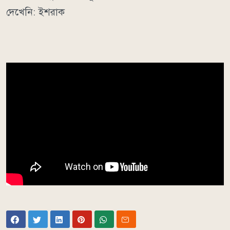
দেখেনি: ইশরাক