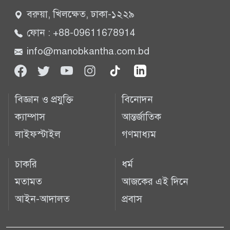
বরুয়া, খিলক্ষেত, ঢাকা-১২২৯
ফোন : +88-09611678914
info@manobkantha.com.bd
বিজ্ঞান ও প্রযুক্তি
বিনোদন
ক্যাম্পাস
আন্তর্জাতিক
লাইফস্টাইল
গণমাধ্যম
চাকরি
ধর্ম
মতামত
আজকের এই দিনে
আইন-আদালত
প্রবাস