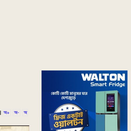
|
অ+
অ-
অ