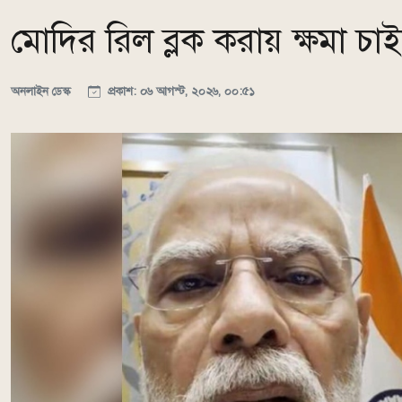
মোদির রিল ব্লক করায় ক্ষমা চা
অনলাইন ডেস্ক
প্রকাশ: ০৬ আগস্ট, ২০২৬, ০০:৫১