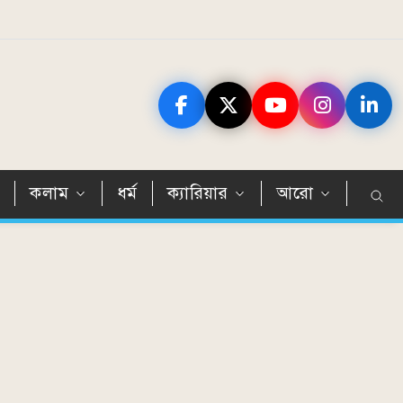
ন
কলাম
ধর্ম
ক্যারিয়ার
আরো