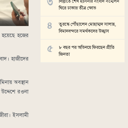
দিল্লিতে শেখ হাসিনার সংবাদ সম্মেলন
ঘিরে ঢাকার তীব্র ক্ষোভ
তুরস্কে পৌঁছালেন মোহাম্মদ সালাহ,
বিমানবন্দরে সমর্থকদের উচ্ছ্বাস
রু হয়েছে হজের
৮ বছর পর অভিনয়ে ফিরছেন প্রীতি
জিনতা
োবাদ। হাজীদের
সব খবর
িনায় অবস্থান
উদ্দেশে রওনা
াজীরা। ইসলামী