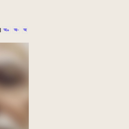
|
অ+
অ-
অ