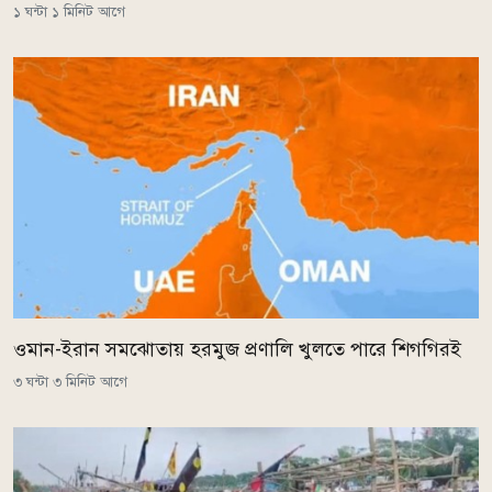
১ ঘন্টা ১ মিনিট আগে
ওমান-ইরান সমঝোতায় হরমুজ প্রণালি খুলতে পারে শিগগিরই
৩ ঘন্টা ৩ মিনিট আগে