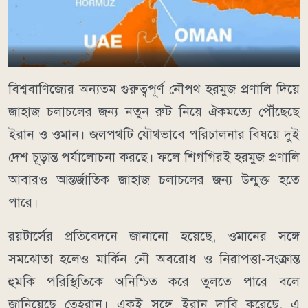
বিশ্ববাণিজ্যের অন্যতম গুরুত্বপূর্ণ নৌপথ হরমুজ প্রণালি দিয়ে
জাহাজ চলাচলের জন্য নতুন রুট নিয়ে ঐকমত্যে পৌঁছেছে
ইরান ও ওমান। জলপথটি যৌথভাবে পরিচালনার বিষয়ে দুই
দেশ চূড়ান্ত পর্যালোচনা করছে। ফলে শিগগিরই হরমুজ প্রণালি
আবারও আন্তর্জাতিক জাহাজ চলাচলের জন্য উন্মুক্ত হতে
পারে।
রয়টার্সের প্রতিবেদনে জানানো হয়েছে, ওমানের সঙ্গে
সমঝোতা হলেও মার্কিন নৌ অবরোধ ও নিরাপত্তা-সংক্রান্ত
হুমকি পরিস্থিতিকে অনিশ্চিত করে তুলতে পারে বলে
জানিয়েছে তেহরান। একই সঙ্গে ইরান দাবি করেছে, এ