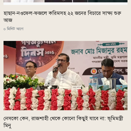
হাছান-নওফেল-ফজলে করিমসহ ২২ জনের বিচারে সাক্ষ্য শুরু
আজ
০ মিনিট আগে
নেসকো কেন, রাজশাহী থেকে কোনো কিছুই যাবে না: ভূমিমন্ত্রী
মিনু