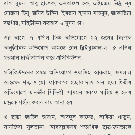
দাশ সুমন, আবু ছালেক, এসবারুল হক, এইচএম মিঠু, নূর
মোস্তফা টিনু, জমির উদ্দিন, ইমরান হাসান মাহমুদ, জাকারিয়া
দস্তগীর, মহিউদ্দিন ফরহাদ ও সুমন দে।
এর আগে, ৭ এপ্রিল তিন অভিযোগে ২২ জনের বিরুদ্ধে
আনুষ্ঠানিক অভিযোগ আমলে নেন ট্রাইব্যুনাল-২। ৫ এপ্রিল
ফরমাল চার্জ দাখিল করে প্রসিকিউশন।
প্রসিকিউশনের প্রথম অভিযোগে ওয়াসিম আকরাম, ফয়সাল
আহমেদ শান্ত ও মো. ফারুককে হত্যার দায় আনা হয়। দ্বিতীয়
অভিযোগে তানভীর সিদ্দিকী, সায়মন ওরফে মাহিম ও হৃদয়
চন্দ্রকে শহীদ করার দায় আনা হয়।
এ ছাড়া জাহিদ হাসান, আবদুল কাদের, আছিয়া খাতুন,
সানজিদা সুলতানা, আবদুল্লাহসহ শতাধিক ছাত্র-জনতাকে