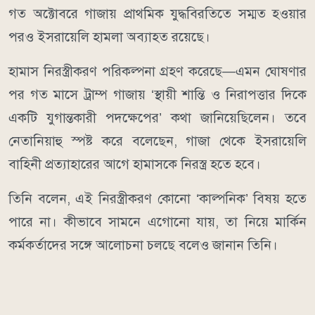
গত অক্টোবরে গাজায় প্রাথমিক যুদ্ধবিরতিতে সম্মত হওয়ার
পরও ইসরায়েলি হামলা অব্যাহত রয়েছে।
হামাস নিরস্ত্রীকরণ পরিকল্পনা গ্রহণ করেছে—এমন ঘোষণার
পর গত মাসে ট্রাম্প গাজায় ‘স্থায়ী শান্তি ও নিরাপত্তার দিকে
একটি যুগান্তকারী পদক্ষেপের’ কথা জানিয়েছিলেন। তবে
নেতানিয়াহু স্পষ্ট করে বলেছেন, গাজা থেকে ইসরায়েলি
বাহিনী প্রত্যাহারের আগে হামাসকে নিরস্ত্র হতে হবে।
তিনি বলেন, এই নিরস্ত্রীকরণ কোনো ‘কাল্পনিক’ বিষয় হতে
পারে না। কীভাবে সামনে এগোনো যায়, তা নিয়ে মার্কিন
কর্মকর্তাদের সঙ্গে আলোচনা চলছে বলেও জানান তিনি।
নেতানিয়াহু বলেন, মার্কিন পক্ষের কিছু ধারণা তাদের কাছে
গ্রহণযোগ্য হলেও কিছু প্রস্তাব গ্রহণযোগ্য নয়। এসব বিষয়ে