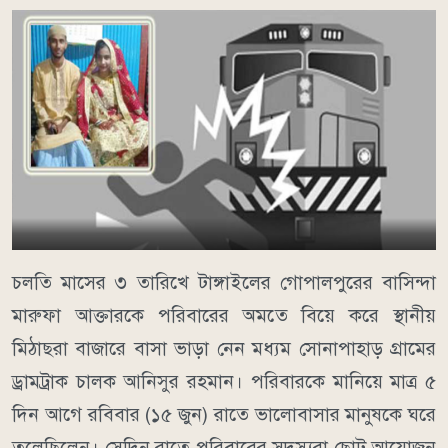
চলতি মাসের ৩ তারিখে টাঙ্গাইলের গোপালপুরের বাসিন্দা
মারুফা আক্তারকে পরিবারের অমতে বিয়ে করে স্থানীয়
মিঠাছরা বাজারে বাসা ভাড়া নেন মধ্যম সোনাপাহাড় গ্রামের
ড্রামট্রাক চালক আনিসুর রহমান। পরিবারকে মানিয়ে মাত্র ৫
দিন আগে রবিবার (১৫ জুন) রাতে ভালোবাসার মানুষকে ঘরে
তুলেছিলেন। সেদিন রাতে পরিবারের সদস্যরা ছোট আয়োজন