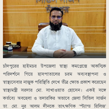
চাঁদপুরের হাইমচর উপজেলা স্বাস্থ্য কমপ্লেক্সে আকস্মিক
পরিদর্শনে গিয়ে হাসপাতালের চরম অব্যবস্থাপনা ও
স্বাস্থ্যসেবার নাজুক পরিস্থিতি দেখে তীব্র ক্ষোভ প্রকাশ করেছেন
স্বাস্থ্যমন্ত্রী সরদার মো. সাখাওয়াত হোসেন। একই সঙ্গে
কর্তব্যে অবহেলা ও তদারকির অভাবে জেলা সিভিল সার্জন
ডা. মো. নুর আলম দীনকে তাৎক্ষণিক ‘স্ট্যান্ড রিলিজ’