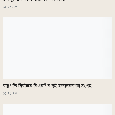
১১:৫৯ AM
রাষ্ট্রপতি নির্বাচনে বিএনপির দুই মনোনয়নপত্র সংগ্রহ
১১:৫১ AM