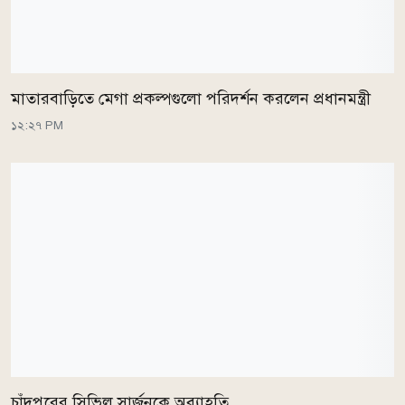
মাতারবাড়িতে মেগা প্রকল্পগুলো পরিদর্শন করলেন প্রধানমন্ত্রী
১২:২৭ PM
চাঁদপুরের সিভিল সার্জনকে অব্যাহতি