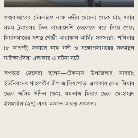
কক্সবাজারের টেকনাফে নাফ নদীর মোহনা থেকে মাছ ধরার
সময় ট্রলারসহ তিন বাংলাদেশি জেলেকে ধরে নিয়ে গেছে
মিয়ানমারের সশস্ত্র গোষ্ঠী আরাকান আর্মির সদস্যরা। শনিবার
(৮ আগস্ট) সকালে নাফ নদী ও বঙ্গোপসাগরের সঙ্গমস্থল
নাইক্ষ্যংদিয়া এলাকায় এ ঘটনা ঘটে।
অপহৃত জেলেরা হলেন—টেকনাফ উপজেলার সাবরাং
ইউনিয়নের শাহপরীর দ্বীপ জালিয়াপাড়া এলাকার লেডা মিয়ার
ছেলে জসিম উদ্দিন (৩০), মমতাজ মিয়ার ছেলে মোহাম্মদ
ইসমাইল (২৭) এবং অজ্ঞাত আরও একজন।