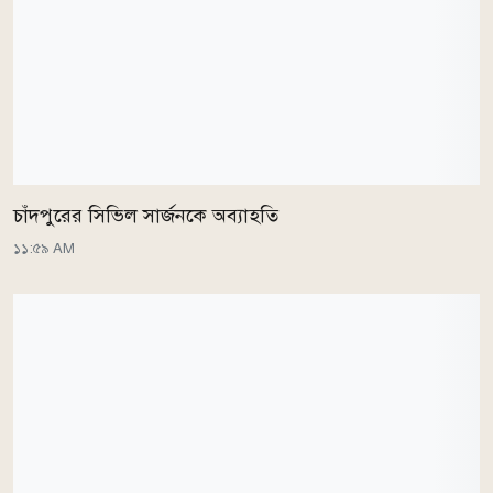
চাঁদপুরের সিভিল সার্জনকে অব্যাহতি
১১:৫৯ AM