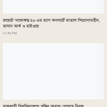
রুয়েটে ‘নভোঋদ্ধ’২০-এর র‍্যাগ কনসার্টে মাতাল শিরোনামহীন,
হাসান আর্ক ও হাইওয়ে
০৭:৩৬ PM
রাজশাহী বিশ্ববিদ্যালয়ে স্বস্তির আবাস পেয়েছে বিরল