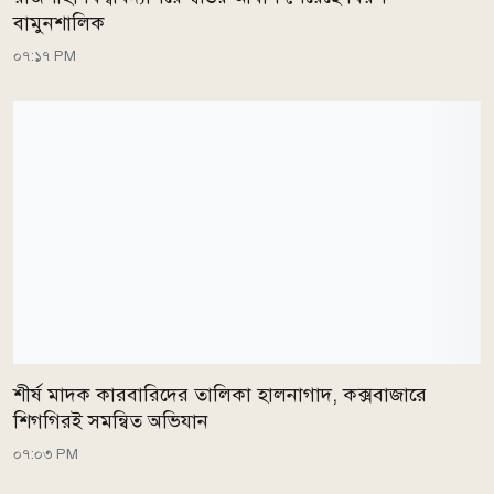
বামুনশালিক
০৭:১৭ PM
শীর্ষ মাদক কারবারিদের তালিকা হালনাগাদ, কক্সবাজারে
শিগগিরই সমন্বিত অভিযান
০৭:০৩ PM