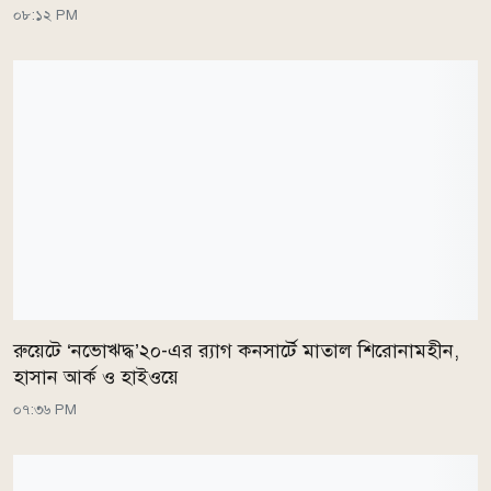
০৮:১২ PM
রুয়েটে ‘নভোঋদ্ধ’২০-এর র‍্যাগ কনসার্টে মাতাল শিরোনামহীন,
হাসান আর্ক ও হাইওয়ে
০৭:৩৬ PM