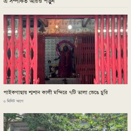
এ সম্পর্কিত আরও পড়ুন
পাইকগাছায় শ্মশান কালী মন্দিরে ৭টি তালা ভেঙে চুরি
০ মিনিট আগে