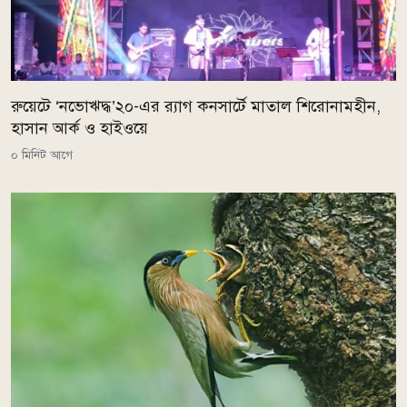
রুয়েটে ‘নভোঋদ্ধ’২০-এর র‍্যাগ কনসার্টে মাতাল শিরোনামহীন,
হাসান আর্ক ও হাইওয়ে
০ মিনিট আগে