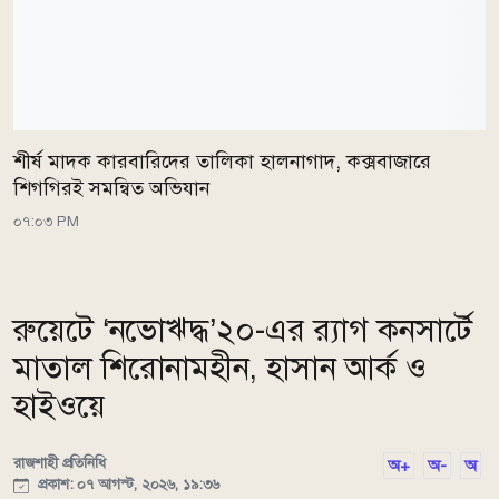
শীর্ষ মাদক কারবারিদের তালিকা হালনাগাদ, কক্সবাজারে
শিগগিরই সমন্বিত অভিযান
০৭:০৩ PM
রুয়েটে ‘নভোঋদ্ধ’২০-এর র‍্যাগ কনসার্টে
মাতাল শিরোনামহীন, হাসান আর্ক ও
হাইওয়ে
রাজশাহী প্রতিনিধি
অ+
অ-
অ
প্রকাশ: ০৭ আগস্ট, ২০২৬, ১৯:৩৬