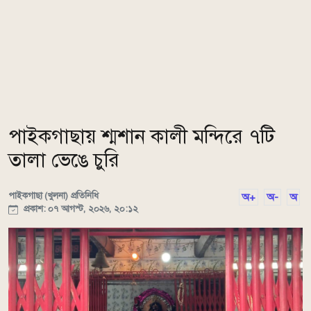
পাইকগাছায় শ্মশান কালী মন্দিরে ৭টি
তালা ভেঙে চুরি
পাইকগাছা (খুলনা) প্রতিনিধি
অ+
অ-
অ
প্রকাশ: ০৭ আগস্ট, ২০২৬, ২০:১২