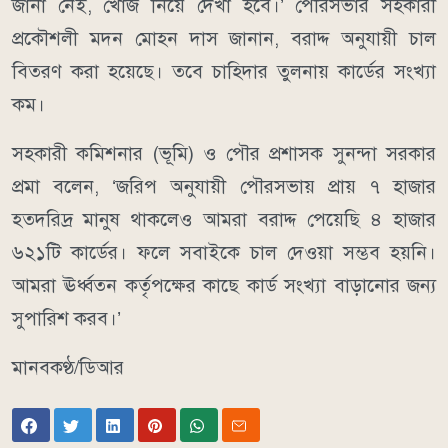
জানা নেই, খোঁজ নিয়ে দেখা হবে।’ পৌরসভার সহকারী
প্রকৌশলী মদন মোহন দাস জানান, বরাদ্দ অনুযায়ী চাল
বিতরণ করা হয়েছে। তবে চাহিদার তুলনায় কার্ডের সংখ্যা
কম।
সহকারী কমিশনার (ভূমি) ও পৌর প্রশাসক সুনন্দা সরকার
প্রমা বলেন, ‘জরিপ অনুযায়ী পৌরসভায় প্রায় ৭ হাজার
হতদরিদ্র মানুষ থাকলেও আমরা বরাদ্দ পেয়েছি ৪ হাজার
৬২১টি কার্ডের। ফলে সবাইকে চাল দেওয়া সম্ভব হয়নি।
আমরা ঊর্ধ্বতন কর্তৃপক্ষের কাছে কার্ড সংখ্যা বাড়ানোর জন্য
সুপারিশ করব।’
মানবকণ্ঠ/ডিআর