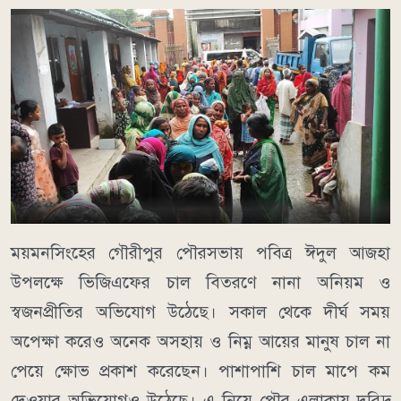
ময়মনসিংহের গৌরীপুর পৌরসভায় পবিত্র ঈদুল আজহা
উপলক্ষে ভিজিএফের চাল বিতরণে নানা অনিয়ম ও
স্বজনপ্রীতির অভিযোগ উঠেছে। সকাল থেকে দীর্ঘ সময়
অপেক্ষা করেও অনেক অসহায় ও নিম্ন আয়ের মানুষ চাল না
পেয়ে ক্ষোভ প্রকাশ করেছেন। পাশাপাশি চাল মাপে কম
দেওয়ার অভিযোগও উঠেছে। এ নিয়ে পৌর এলাকায় দরিদ্র