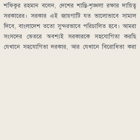
শফিকুর রহমান বলেন, দেশের শান্তি-শৃঙ্খলা রক্ষার দায়িত্ব
সরকারের। সরকার এই জায়গাটি যত ভালোভাবে সামাল
দিবে, বাংলাদেশ ততো সুন্দরভাবে পরিচালিত হবে। আমরা
সংসদের ভেতরে অবশ্যই সরকারকে সহযোগিতা করছি
যেখানে সহযোগিতা দরকার, আর যেখানে বিরোধিতা করা
প্রয়োজন সেখানে গঠনমূলক বিরোধিতা করছি।
জুলাই গণঅভ্যুত্থানের ম্যান্ডেট প্রসঙ্গে তিনি বলেন, "এখনো
আমরা দুই মেরুতে আছি। দেশের ৭০ ভাগ মানুষের রায়কে
অবশ্যই সম্মান করতে হবে। কোনো অবস্থাতেই একে অপমান
করতে দেওয়া হবে না।"
সংসদে বিরোধীদলের ভূমিকা বিষয়ে সাংবাদিকদের প্রশ্নের
উত্তরে তিনি বলেন, "এক সময় সংসদে মারামারি হয়েছে,
ফাইল ছুড়ে মারা হয়েছে, একে অন্যের দিকে তেড়ে গেছে এবং