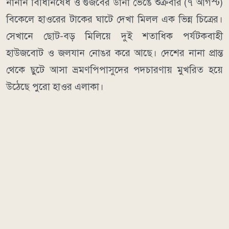
নানান বিধিনিষেধ ও গুজবের ডানা ভেঙে শুক্রবার (৭ আগস্ট)
বিকেলে হাওরের টাকের ঘাটে দেখা মিলল এক ভিন্ন চিত্রের।
সেখানে ছোট-বড় মিলিয়ে দুই শতাধিক পর্যটকবাহী
হাউজবোট ও জলযান নোঙর করে আছে। দেশের নানা প্রান্ত
থেকে ছুটে আসা ভ্রমণপিপাসুদের পদচারণায় মুখরিত হয়ে
উঠেছে পুরো হাওর এলাকা।