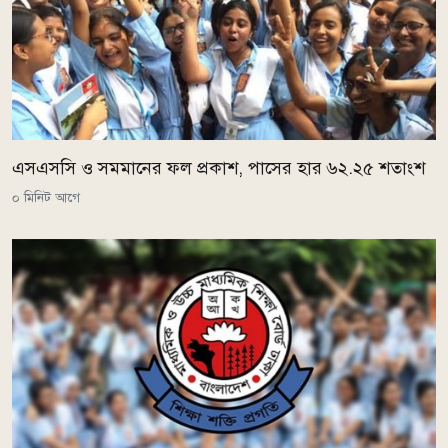
এসএসসি ও সমমানের ফল প্রকাশ, পাসের হার ৬২.২৫ শতাংশ
০ মিনিট আগে