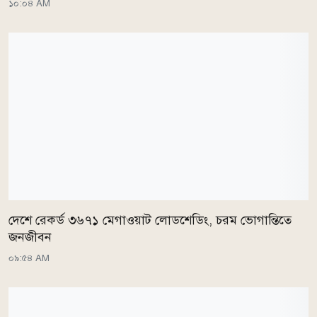
১০:০৪ AM
দেশে রেকর্ড ৩৬৭১ মেগাওয়াট লোডশেডিং, চরম ভোগান্তিতে
জনজীবন
০৯:৫৪ AM