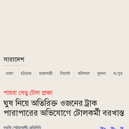
সারাদেশ
ঢাকা
চট্টগ্রাম
রাজশাহী
সিলেট
বরিশাল
খুলনা
রংপুর
পায়রা সেতু টোল প্লাজা
ঘুষ নিয়ে অতিরিক্ত ওজনের ট্রাক
পারাপারের অভিযোগে টোলকর্মী বরখাস্ত
দুমকি (পটুয়াখালী) প্রতিনিধি
অ+
অ-
অ