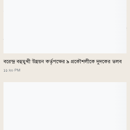
৩০ সেপ্টেম্বর পর্যন্ত র‌্যাংকিংয়ে নিজেদের অবস্থান ধরে রাখতে
পারলে বাংলাদেশ সরাসরি বিশ্বকাপের মূলপর্বে জায়গা করে
নেবে। অন্যদিকে ওয়েস্ট ইন্ডিজকে বাংলাদেশকে টপকে শীর্ষ
নয় দলের মধ্যে ঢুকতে হবে।
বরেন্দ্র বহুমুখী উন্নয়ন কর্তৃপক্ষের ৯ প্রকৌশলীকে দুদকের তলব
১১:২০ PM