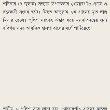
শনিবার (৪ জুলাই) সন্ধ্যায় উপজেলার খোজারগাঁও গ্রামে এ
রক্তক্ষয়ী সংঘর্ষ ঘটে। নিহত আব্দুল্লাহ ওই গ্রামের মৃত লাল
মিয়ার ছেলে। পুলিশ মরদেহ উদ্ধার করে ময়নাতদন্তের জন্য
হবিগঞ্জ সদর আধুনিক হাসপাতালের মর্গে পাঠিয়েছে।
স্থানীয় ও পুলিশ সূত্রে জানা যায়, খোজারগাঁও গ্রামের আব্দুল