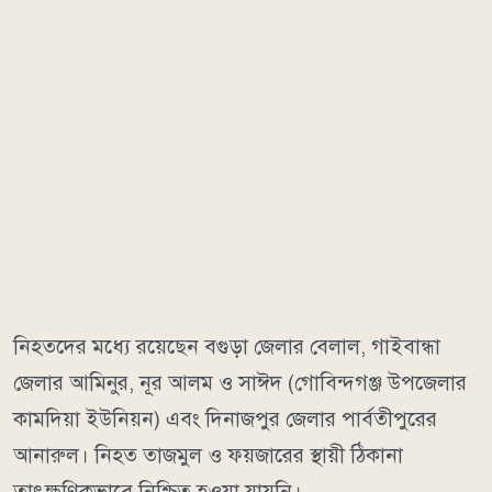
নিহতদের মধ্যে রয়েছেন বগুড়া জেলার বেলাল, গাইবান্ধা
জেলার আমিনুর, নূর আলম ও সাঈদ (গোবিন্দগঞ্জ উপজেলার
কামদিয়া ইউনিয়ন) এবং দিনাজপুর জেলার পার্বতীপুরের
আনারুল। নিহত তাজমুল ও ফয়জারের স্থায়ী ঠিকানা
তাৎক্ষণিকভাবে নিশ্চিত হওয়া যায়নি।