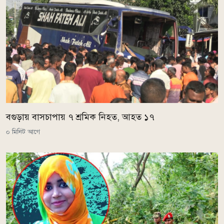
বগুড়ায় বাসচাপায় ৭ শ্রমিক নিহত, আহত ১৭
০ মিনিট আগে