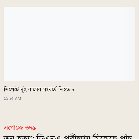
সিলেটে দুই বাসের সংঘর্ষে নিহত ৮
১১:১৫ AM
এগোচ্ছে তদন্ত
তনু হত্যা: ডিএনএ পরীক্ষায় মিলেছে পাঁচ